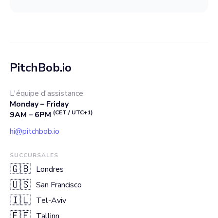
PitchBob.io
L'équipe d'assistance
Monday – Friday
(CET / UTC+1)
9AM – 6PM
hi@pitchbob.io
SUCCURSALES
🇬🇧
Londres
🇺🇸
San Francisco
🇮🇱
Tel-Aviv
🇪🇪
Tallinn