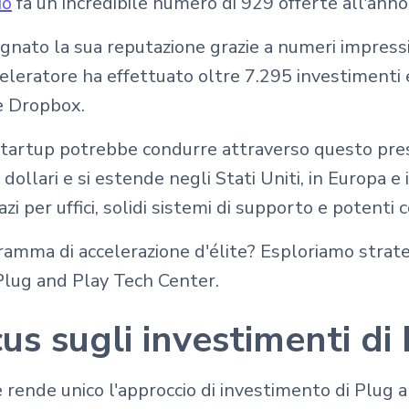
io
fa un incredibile numero di 929 offerte all'anno
gnato la sua reputazione grazie a numeri impressi
celeratore ha effettuato oltre 7.295 investimenti e
e Dropbox.
a startup potrebbe condurre attraverso questo pre
dollari e si estende negli Stati Uniti, in Europa e 
i per uffici, solidi sistemi di supporto e potenti c
gramma di accelerazione d'élite? Esploriamo stra
 Plug and Play Tech Center.
us sugli investimenti di
he rende unico l'approccio di investimento di Plug