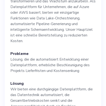
transformieren und das Wachstum anzukurbeln. Als
sind und bereit sind,
Datenplattform für Unternehmen, die auf Azure
Veränderungen
oder AWS basiert, bieten wir einzigartige
Funktionen wie Data Lake-Orchestrierung,
voranzutreiben, dann
automatisierte Pipeline-Generierung und
nehmen Sie bitte Kontakt
intelligente Schemaentwicklung. Unser Hauptziel
ist eine schnelle Bereitstellung zu reduzierten
mit uns auf und erfahren
Kosten.
Sie, wie wir Unternehmen
Probleme
transformieren und
Lösung, die die automatisiert Entwicklung einer
gemeinsam Wachstum
Datenplattform, erhebliche Beschleunigung des
Projekts Lieferfristen und Kostensenkung
fördern können.
Lösung
Wir bieten eine durchgängige Datenplattform, die
das Datentechnik automatisiert, die
Gesamtbetriebskosten senkt und die