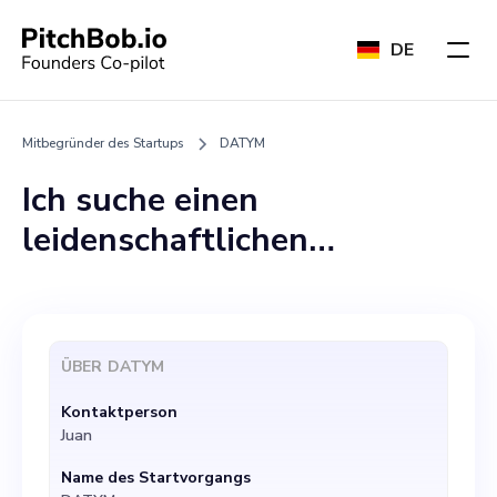
DE
Mitbegründer des Startups
DATYM
Ich suche einen
leidenschaftlichen
Mitbegründer, der uns auf
unserer Reise begleiten
kann. Diese Rolle ist
ÜBER
DATYM
entscheidend für unseren
Kontaktperson
Erfolg und konzentriert sich
Juan
hauptsächlich auf die
Name des Startvorgangs