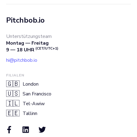
Pitchbob.io
Unterstützungsteam
Montag — Freitag
(CET/UTC+1)
9 — 18 UHR
hi@pitchbob.io
FILIALEN
🇬🇧
London
🇺🇸
San Francisco
🇮🇱
Tel-Awiw
🇪🇪
Tallinn