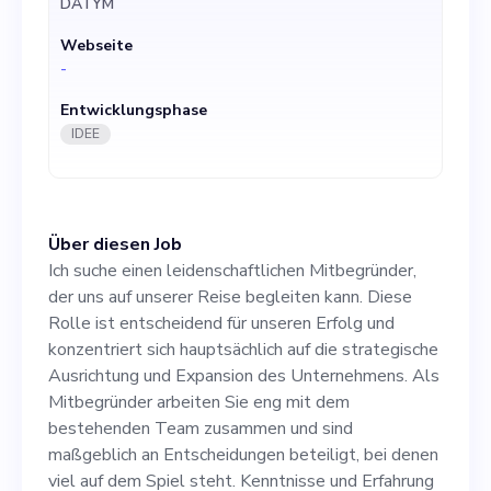
DATYM
strategische Ausrichtung
Webseite
und Expansion des
-
Unternehmens. Als
Entwicklungsphase
Mitbegründer arbeiten Sie
IDEE
eng mit dem bestehenden
Team zusammen und sind
Über diesen Job
maßgeblich an
Ich suche einen leidenschaftlichen Mitbegründer,
Entscheidungen beteiligt,
der uns auf unserer Reise begleiten kann. Diese
Rolle ist entscheidend für unseren Erfolg und
bei denen viel auf dem Spiel
konzentriert sich hauptsächlich auf die strategische
steht. Kenntnisse und
Ausrichtung und Expansion des Unternehmens. Als
Mitbegründer arbeiten Sie eng mit dem
Erfahrung in den Bereichen
bestehenden Team zusammen und sind
KI und Daten sowie
maßgeblich an Entscheidungen beteiligt, bei denen
viel auf dem Spiel steht. Kenntnisse und Erfahrung