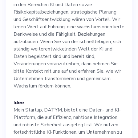
Risikokapitalbeziehungen,
in den Bereichen KI und Daten sowie
strategische Planung und
Risikokapitalbeziehungen, strategische Planung
und Geschäftsentwicklung wären von Vorteil. Wir
Geschäftsentwicklung
legen Wert auf Führung, eine wachstumsorientierte
wären von Vorteil. Wir legen
Denkweise und die Fähigkeit, Beziehungen
aufzubauen. Wenn Sie von der schnelllebigen, sich
Wert auf Führung, eine
ständig weiterentwickelnden Welt der KI und
wachstumsorientierte
Daten begeistert sind und bereit sind,
Veränderungen voranzutreiben, dann nehmen Sie
Denkweise und die
bitte Kontakt mit uns auf und erfahren Sie, wie wir
Fähigkeit, Beziehungen
Unternehmen transformieren und gemeinsam
Wachstum fördern können.
aufzubauen. Wenn Sie von
der schnelllebigen, sich
Idee
ständig
Mein Startup, DATYM, bietet eine Daten- und KI-
Plattform, die auf Effizienz, nahtlose Integration
weiterentwickelnden Welt
und robuste Sicherheit ausgelegt ist. Wir nutzen
der KI und Daten begeistert
fortschrittliche KI-Funktionen, um Unternehmen zu