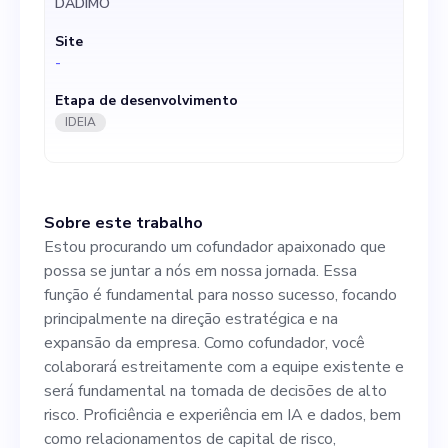
DÁDIMO
empresa. Como cofundador,
Site
você colaborará
-
estreitamente com a equipe
Etapa de desenvolvimento
existente e será
IDEIA
fundamental na tomada de
decisões de alto risco.
Sobre este trabalho
Proficiência e experiência em
Estou procurando um cofundador apaixonado que
IA e dados, bem como
possa se juntar a nós em nossa jornada. Essa
função é fundamental para nosso sucesso, focando
relacionamentos de capital
principalmente na direção estratégica e na
de risco, planejamento
expansão da empresa. Como cofundador, você
colaborará estreitamente com a equipe existente e
estratégico e
será fundamental na tomada de decisões de alto
desenvolvimento de
risco. Proficiência e experiência em IA e dados, bem
como relacionamentos de capital de risco,