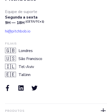
Equipe de suporte
Segunda a sexta
(CET/UTC+1)
9H — 18H
hi@pitchbob.io
FILIAIS
🇬🇧
Londres
🇺🇸
São Francisco
🇮🇱
Tel-Aviv
🇪🇪
Tallinn
PRODUTOS