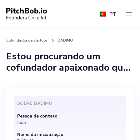
PT
Cofundador de startups
DÁDIMO
Estou procurando um
cofundador apaixonado que
possa se juntar a nós em
nossa jornada. Essa função é
fundamental para nosso
SOBRE
DÁDIMO
sucesso, focando
Pessoa de contato
principalmente na direção
João
estratégica e na expansão da
Nome da inicialização