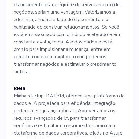
negócios, seriam uma
planejamento estratégico e desenvolvimento de
vantagem. Valorizamos a
negócios, seriam uma vantagem. Valorizamos a
liderança, a mentalidade de crescimento e a
liderança, a mentalidade de
habilidade de construir relacionamentos. Se você
crescimento e a habilidade
está entusiasmado com o mundo acelerado e em
constante evolução da IA e dos dados e está
de construir
pronto para impulsionar a mudança, entre em
relacionamentos. Se você
contato conosco e explore como podemos
transformar negócios e estimular o crescimento
está entusiasmado com o
juntos.
mundo acelerado e em
constante evolução da IA e
Ideia
Minha startup, DATYM, oferece uma plataforma de
dos dados e está pronto para
dados e IA projetada para eficiência, integração
impulsionar a mudança,
perfeita e segurança robusta. Aproveitamos os
recursos avançados de IA para transformar
entre em contato conosco e
negócios e estimular o crescimento. Como uma
explore como podemos
plataforma de dados corporativos, criada no Azure