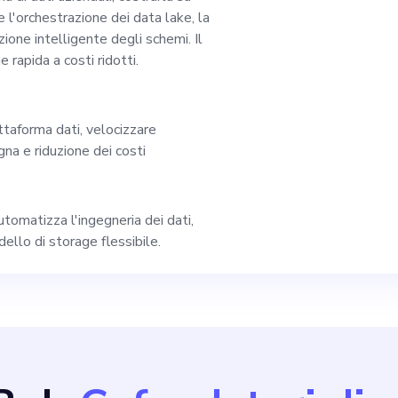
mentalità di crescit
l'orchestrazione dei data lake, la
ione intelligente degli schemi. Il
 rapida a costi ridotti.
azioni. Se sei entus
ontinua evoluzione de
ttaforma dati, velocizzare
na e riduzione dei costi
uidare il cambiament
i per scoprire come
tomatizza l'ingegneria dei dati,
dello di storage flessibile.
ziende e stimolare l