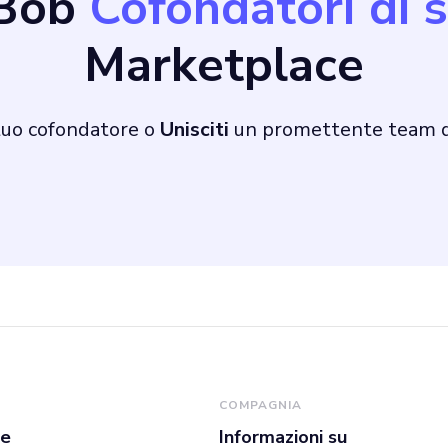
 Bob
Cofondatori di 
Marketplace
tuo cofondatore o
Unisciti
un promettente team d
COMPAGNIA
se
Informazioni su