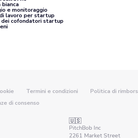
a bianca
io e monitoraggio
di lavoro per startup
 dei cofondatori startup
eni
cookie
Termini e condizioni
Politica di rimbor
nze di consenso
🇺🇸
PitchBob Inc
2261 Market Street