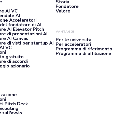
e
Storia
Fondatore
re AI VC
Valore
iendale AI
ione Acceleratori
del fondatore di AI
re AI Elevator Pitch
VANTAGGI
re di presentazioni AI
re AI Canvas
Per le università
e di visti per startup AI
Per acceleratori
 AI VC
Programma di riferimento
oni
Programma di affiliazione
o gratuito
re di accordi
ggio azionario
zzazione
oni
ti Pitch Deck
Scouting
 sull'avvio