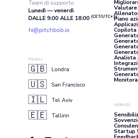
Migliorar
Team di supporto
Valutare
Lunedì — venerdì
Allenato
(CET/UTC+1)
DALLE 9:00 ALLE 18:00
Piano az
Applicaz
hi@pitchbob.io
Copilota 
Generato
Generato
Generato
Generator
Analista
FILIALI
Integrazi
🇬🇧
Strument
Londra
Generato
Monitora
🇺🇸
San Francisco
🇮🇱
Tel Aviv
SERVIZI
🇪🇪
Sensibili
Tallinn
Sovvenzi
Consulen
Startup 
Feedback