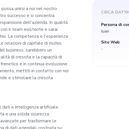
e dell'azienda. In qu
possa unirsi a noi nel nostro
CIRCA
DATY
tro successo e si concentra
borerai a stretto con
espansione dell'azienda. In qualità
Persona di co
 con il team esistente e sarai
Juan
e sarai determinant
chio. La competenza e l'esperienza
Sito Web
e relazioni di capitale di rischio,
-
 del business, sarebbero un
o rischio. La compet
ità di crescita e la capacità di
 frenetico e in continua evoluzione
'intelligenza artifici
iamento, mettiti in contatto con noi
nde e stimolare la crescita
azioni di capitale di 
trategica e nello svi
ati e intelligenza artificiale
tta e una solida sicurezza.
bero un vantaggio. 
le avanzate per trasformare le
 di dati aziendali, costruita su