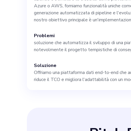
leadership, una 
Azure o AWS, forniamo funzionalità uniche come 
generazione automatizzata di pipeline e l'evoluz
nostro obiettivo principale è un'implementazione
di costruire rel
Problemi
frenetico e in c
soluzione che automatizza il sviluppo di una pia
notevolmente il progetto tempistiche di conseg
e sei pronto a g
Soluzione
contatto con no
Offriamo una piattaforma dati end-to-end che au
riduce il TCO e migliora l'adattabilità con un mo
trasformare le a
insieme.