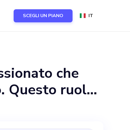
SCEGLI UN PIANO
IT
ssionato che
o. Questo ruolo
so e si
zione strategica