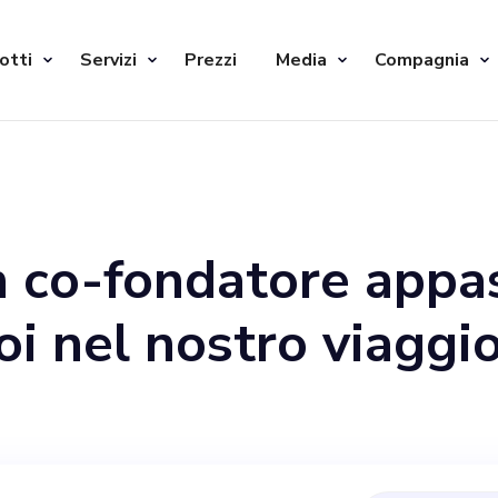
otti
Servizi
Prezzi
Media
Compagnia
n co-fondatore appa
oi nel nostro viaggi
per il nostro succes
ipalmente sulla dire