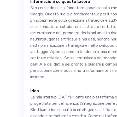
Informazioni su questo lavoro
e sull'espansion
Sto cercando un co-fondatore appassionato che 
viaggio. Questo ruolo è fondamentale per il nos
fondatore, colla
principalmente sulla direzione strategica e sull'
di co-fondatore, collaborerai a stretto contatto
team esistente 
determinante nel prendere decisioni ad alto ris
nell'intelligenza artificiale e nei dati, nonché nell
nella pianificazione strategica e nello sviluppo
decisioni ad alt
vantaggio. Apprezziamo la leadership, una mental
costruire relazioni. Se sei entusiasta del mondo
l'esperienza nell
dell'IA e dei dati e sei pronto a guidare il camb
per scoprire come possiamo trasformare le azie
insieme.
nonché nelle rel
Idea
pianificazione s
La mia startup, DATYM, offre una piattaforma di d
progettata per l'efficienza, l'integrazione perfe
business, sareb
Sfruttiamo funzionalità di intelligenza artificia
aziende e stimolare la crescita. Come piattaforma