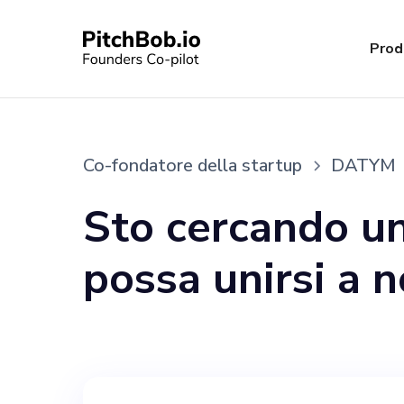
Prod
Co-fondatore della startup
DATYM
Sto cercando u
possa unirsi a n
è fondamentale 
concentra princ