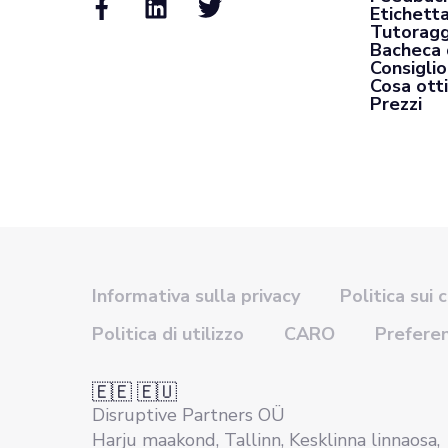
Etichett
Tutoragg
Bacheca 
Consiglio
Cosa otti
Prezzi
Informativa sulla privacy
Politica sui 
Politica di utilizzo
CARO
Prefere
🇪🇪 🇪🇺
Disruptive Partners OÜ
Harju maakond, Tallinn, Kesklinna linnaosa,