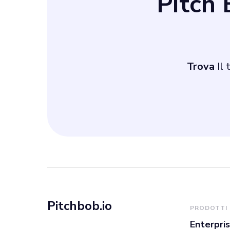
Pitch
Trova
Il 
Pitchbob.io
PRODOTTI
Enterpri