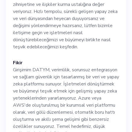
gelişen yapay zeka ve veri
zihniyetine ve ilişkiler kurma ustalığına değer
dünyasından heyecan
veriyoruz. Hızlı tempolu, sürekli gelişen yapay zeka
ve veri dünyasından heyecan duyuyorsanız ve
duyuyorsanız ve değişimi
değişimi yönlendirmeye hazırsanız, lütfen bizimle
yönlendirmeye hazırsanız,
iletişime geçin ve işletmeleri nasıl
dönüştürebileceğimizi ve büyümeyi birlikte nasıl
lütfen bizimle iletişime geçin
teşvik edebileceğimizi keşfedin.
ve işletmeleri nasıl
dönüştürebileceğimizi ve
Fikir
Girişimim DATYM, verimlilik, sorunsuz entegrasyon
büyümeyi birlikte nasıl
ve sağlam güvenlik için tasarlanmış bir veri ve yapay
teşvik edebileceğimizi
zeka platformu sunuyor. İşletmeleri dönüştürmek
ve büyümeyi teşvik etmek için gelişmiş yapay zeka
keşfedin.
yeteneklerinden yararlanıyoruz. Azure veya
AWS'de oluşturulmuş bir kurumsal veri platformu
olarak, veri gölü düzenlemesi, otomatik boru hattı
oluşturma ve akıllı şema gelişimi gibi benzersiz
özellikler sunuyoruz. Temel hedefimiz, düşük