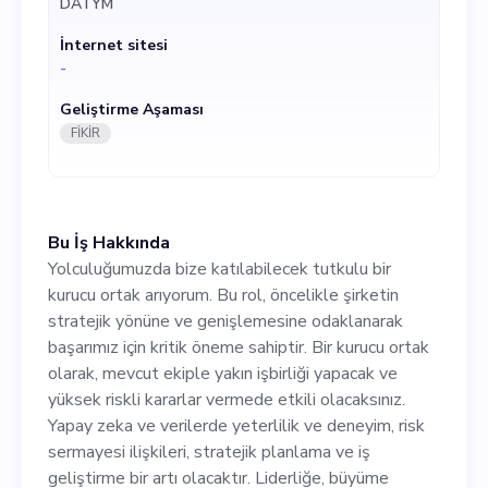
DATYM
olarak, mevcut ekiple yakın
İnternet sitesi
işbirliği yapacak ve yüksek
-
riskli kararlar vermede etkili
Geliştirme Aşaması
olacaksınız. Yapay zeka ve
FİKİR
verilerde yeterlilik ve
deneyim, risk sermayesi
Bu İş Hakkında
ilişkileri, stratejik planlama
Yolculuğumuzda bize katılabilecek tutkulu bir
ve iş geliştirme bir artı
kurucu ortak arıyorum. Bu rol, öncelikle şirketin
stratejik yönüne ve genişlemesine odaklanarak
olacaktır. Liderliğe, büyüme
başarımız için kritik öneme sahiptir. Bir kurucu ortak
zihniyetine ve ilişkiler kurma
olarak, mevcut ekiple yakın işbirliği yapacak ve
yüksek riskli kararlar vermede etkili olacaksınız.
ustalığına değer veriyoruz.
Yapay zeka ve verilerde yeterlilik ve deneyim, risk
Hızlı tempolu, sürekli
sermayesi ilişkileri, stratejik planlama ve iş
geliştirme bir artı olacaktır. Liderliğe, büyüme