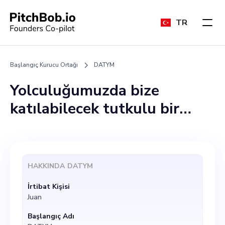
TR
Başlangıç Kurucu Ortağı
DATYM
Yolculuğumuzda bize
katılabilecek tutkulu bir
kurucu ortak arıyorum. Bu
rol, öncelikle şirketin
stratejik yönüne ve
HAKKINDA
DATYM
genişlemesine odaklanarak
İrtibat Kişisi
başarımız için kritik öneme
Juan
sahiptir. Bir kurucu ortak
Başlangıç Adı