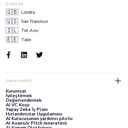
ŞUBELER
🇬🇧
Londra
🇺🇸
San Francisco
🇮🇱
Tel Aviv
🇪🇪
Talin
ÜRÜNLERIMIZ
Kurumsal
İyileştirmek
Değerlendirmek
AI VC Koçu
Yapay Zeka İş Planı
Hızlandırıcılar Uygulaması
AI Kurucusunun yardımcı pilotu
AI Asansör Pitch Jeneratörü
AI Sunum Oluşturucu