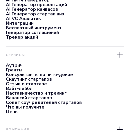
AI Питч-генератор
AI Генератор презентаций
AI Генератор канвасов
AI Генератор стартап виз
AI VC Аналитик
Интеграции
Бесплатный инструмент
Генератор соглашений
Трекер акций
СЕРВИСЫ
Аутрич
Гранты
Консультанты по питч-декам
Скаутинг стартапов
Отзыв о стартапе
Вайт-лейбл
Наставничество и трекинг
Вакансий стартапов
Совет соучредителей стартапов
Что вы получите
Цены
КОМПАНИЯ