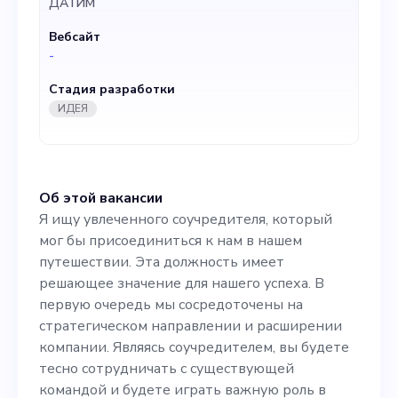
ДАТИМ
на стратегическом
Вебсайт
направлении и расширении
-
компании. Являясь
Стадия разработки
соучредителем, вы будете
ИДЕЯ
тесно сотрудничать с
существующей командой и
Об этой вакансии
будете играть важную
Я ищу увлеченного соучредителя, который
роль в принятии важных
мог бы присоединиться к нам в нашем
путешествии. Эта должность имеет
решений. Знания и опыт в
решающее значение для нашего успеха. В
области искусственного
первую очередь мы сосредоточены на
стратегическом направлении и расширении
интеллекта и данных, а
компании. Являясь соучредителем, вы будете
также отношений с
тесно сотрудничать с существующей
командой и будете играть важную роль в