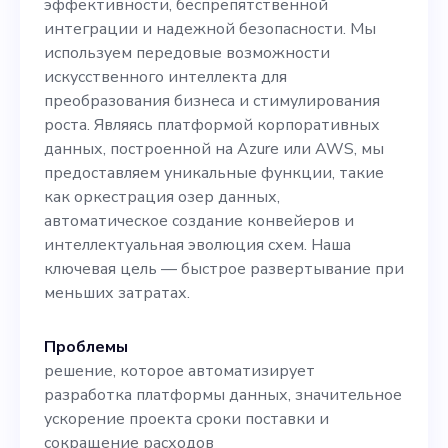
эффективности, беспрепятственной
нами и узнайте, как вместе
интеграции и надежной безопасности. Мы
мы можем
используем передовые возможности
искусственного интеллекта для
трансформировать бизнес
преобразования бизнеса и стимулирования
и стимулировать рост.
роста. Являясь платформой корпоративных
данных, построенной на Azure или AWS, мы
предоставляем уникальные функции, такие
как оркестрация озер данных,
автоматическое создание конвейеров и
интеллектуальная эволюция схем. Наша
ключевая цель — быстрое развертывание при
меньших затратах.
Проблемы
решение, которое автоматизирует
разработка платформы данных, значительное
ускорение проекта сроки поставки и
сокращение расходов