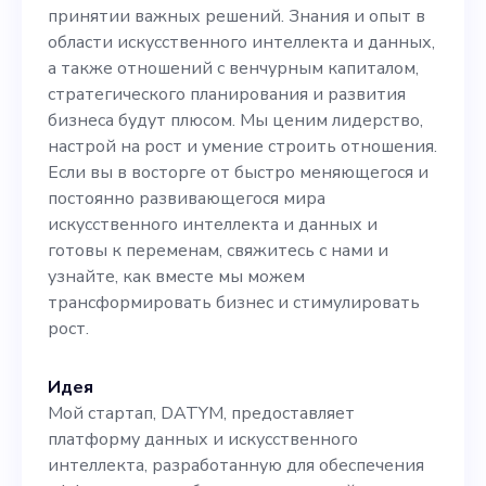
венчурным капиталом,
принятии важных решений. Знания и опыт в
стратегического
области искусственного интеллекта и данных,
а также отношений с венчурным капиталом,
планирования и развития
стратегического планирования и развития
бизнеса будут плюсом. Мы
бизнеса будут плюсом. Мы ценим лидерство,
настрой на рост и умение строить отношения.
ценим лидерство, настрой
Если вы в восторге от быстро меняющегося и
на рост и умение строить
постоянно развивающегося мира
искусственного интеллекта и данных и
отношения. Если вы в
готовы к переменам, свяжитесь с нами и
восторге от быстро
узнайте, как вместе мы можем
трансформировать бизнес и стимулировать
меняющегося и постоянно
рост.
развивающегося мира
искусственного интеллекта
Идея
Мой стартап, DATYM, предоставляет
и данных и готовы к
платформу данных и искусственного
переменам, свяжитесь с
интеллекта, разработанную для обеспечения