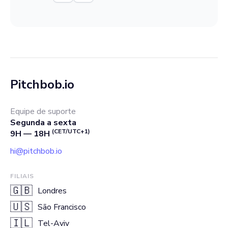
Pitchbob.io
Equipe de suporte
Segunda a sexta
(CET/UTC+1)
9H — 18H
hi@pitchbob.io
FILIAIS
🇬🇧
Londres
🇺🇸
São Francisco
🇮🇱
Tel-Aviv