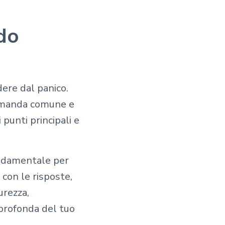
do
ere dal panico.
domanda comune e
 punti principali e
ondamentale per
con le risposte,
urezza,
 profonda del tuo