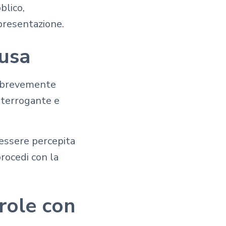
blico,
presentazione.
ausa
i brevemente
interrogante e
 essere percepita
rocedi con la
role con