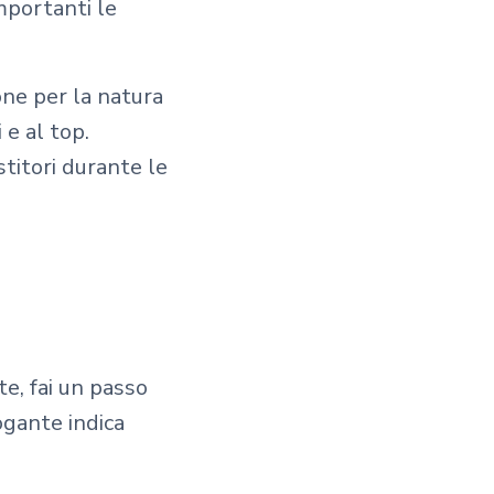
mportanti le
one per la natura
 e al top.
stitori durante le
, fai un passo
rogante indica