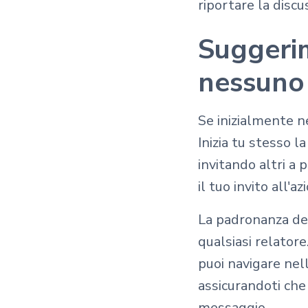
riportare la discu
Suggeri
nessuno
Se inizialmente n
Inizia tu stesso
invitando altri a 
il tuo invito all'az
La padronanza del
qualsiasi relator
puoi navigare nell
assicurandoti che
messaggio.