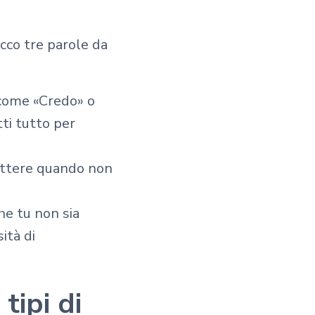
cco tre parole da
i come «Credo» o
ti tutto per
ettere quando non
he tu non sia
ità di
tipi di