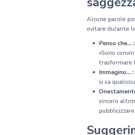
saggezz
Alcune parole pos
evitare durante l
Penso che... 
«Sono convin
trasformare l
Immagino... 
si sa qualcosa
Onestamente.
sincero altri
pubblicizzare
Suggerim