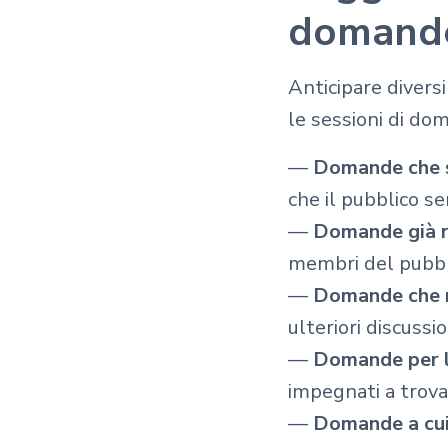
domand
Anticipare divers
le sessioni di do
—
Domande che s
che il pubblico se
—
Domande già ri
membri del pubbli
—
Domande che r
ulteriori discussi
—
Domande per le
impegnati a trovar
—
Domande a cui 