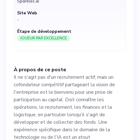
Sparkles.ai
recrutement, les finances et
Site Web
la logistique, en particulier
-
lorsqu'il s'agit de développer
Étape de développement
et de collecter des fonds.
JOUEUR PAR EXCELLENCE
Une expérience spécifique
dans le domaine de la
À propos de ce poste
technologie ou de l'IA est un
Il ne s'agit pas d'un recrutement actif, mais un
atout
cofondateur compétitif partageant la vision de
l'entreprise est le bienvenu pour une prise de
participation au capital. Doit connaître les
opérations, le recrutement, les finances et la
logistique, en particulier lorsqu'il s'agit de
développer et de collecter des fonds. Une
expérience spécifique dans le domaine de la
technologie ou de l'IA est un atout