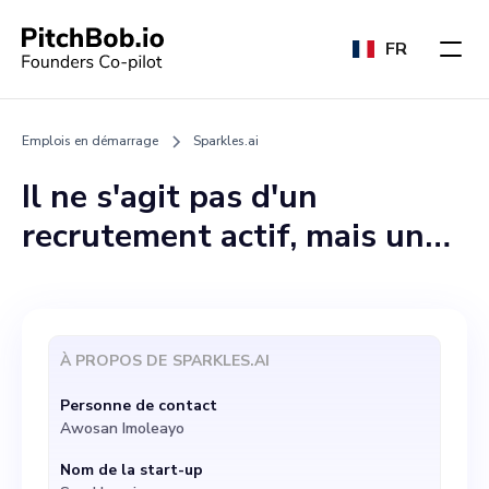
FR
Emplois en démarrage
Sparkles.ai
Il ne s'agit pas d'un
recrutement actif, mais un
cofondateur compétitif
partageant la vision de
l'entreprise est le bienvenu
À PROPOS DE
SPARKLES.AI
pour une prise de
Personne de contact
participation au capital. Doit
Awosan Imoleayo
connaître les opérations, le
Nom de la start-up