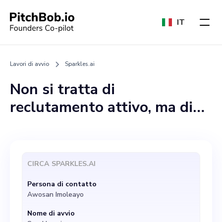
IT
Lavori di avvio
Sparkles.ai
Non si tratta di
reclutamento attivo, ma di
un cofondatore concorrente
che condivida la visione
dell'azienda è benvenuto per
CIRCA
SPARKLES.AI
una partecipazione azionaria.
Persona di contatto
Deve essere esperto in
Awosan Imoleayo
operazioni, reclutamento,
Nome di avvio