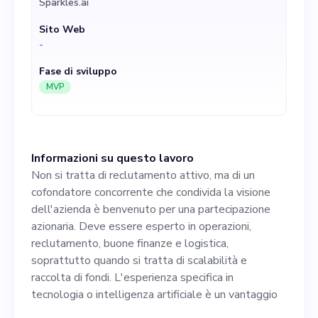
Sparkles.ai
buone finanze e logistica,
Sito Web
soprattutto quando si tratta
-
di scalabilità e raccolta di
Fase di sviluppo
fondi. L'esperienza specifica
MVP
in tecnologia o intelligenza
artificiale è un vantaggio
Informazioni su questo lavoro
Non si tratta di reclutamento attivo, ma di un
cofondatore concorrente che condivida la visione
dell'azienda è benvenuto per una partecipazione
azionaria. Deve essere esperto in operazioni,
reclutamento, buone finanze e logistica,
soprattutto quando si tratta di scalabilità e
raccolta di fondi. L'esperienza specifica in
tecnologia o intelligenza artificiale è un vantaggio