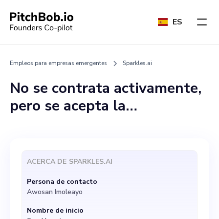
ES
Empleos para empresas emergentes
Sparkles.ai
No se contrata activamente,
pero se acepta la
participación de un
cofundador competitivo que
comparta la visión de la
ACERCA DE
SPARKLES.AI
empresa. Debe estar versado
Persona de contacto
en operaciones, contratación
Awosan Imoleayo
y buenas finanzas y logística,
Nombre de inicio