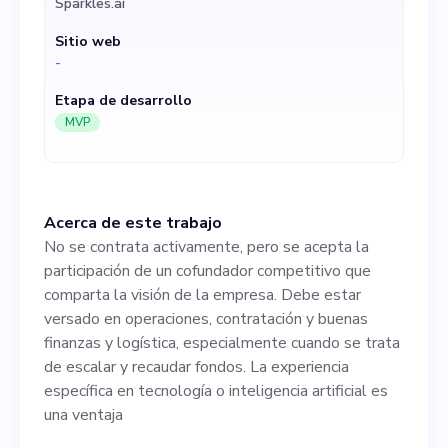
Sparkles.ai
especialmente cuando se
Sitio web
trata de escalar y recaudar
-
fondos. La experiencia
Etapa de desarrollo
específica en tecnología o
MVP
inteligencia artificial es una
ventaja
Acerca de este trabajo
No se contrata activamente, pero se acepta la
participación de un cofundador competitivo que
comparta la visión de la empresa. Debe estar
versado en operaciones, contratación y buenas
finanzas y logística, especialmente cuando se trata
de escalar y recaudar fondos. La experiencia
específica en tecnología o inteligencia artificial es
una ventaja