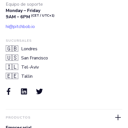
Equipo de soporte
Monday – Friday
(CET / UTC+1)
9AM – 6PM
hi@pitchbob.io
SUCURSALES
🇬🇧
Londres
🇺🇸
San Francisco
🇮🇱
Tel-Aviv
🇪🇪
Tallin
PRODUCTOS
Empresarial