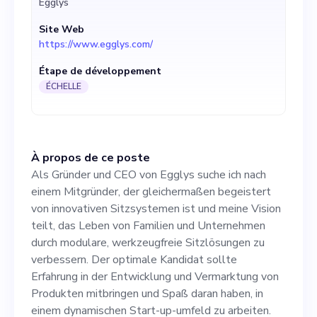
Egglys
durch modulare,
Site Web
werkzeugfreie Sitzlösungen
https://www.egglys.com/
zu verbessern. Der optimale
Étape de développement
Kandidat sollte Erfahrung in
ÉCHELLE
der Entwicklung und
Vermarktung von Produkten
À propos de ce poste
mitbringen und Spaß daran
Als Gründer und CEO von Egglys suche ich nach
haben, in einem
einem Mitgründer, der gleichermaßen begeistert
von innovativen Sitzsystemen ist und meine Vision
dynamischen Start-up-
teilt, das Leben von Familien und Unternehmen
umfeld zu arbeiten. Sowohl
durch modulare, werkzeugfreie Sitzlösungen zu
verbessern. Der optimale Kandidat sollte
technisches Verständnis als
Erfahrung in der Entwicklung und Vermarktung von
auch eine Affinität für
Produkten mitbringen und Spaß daran haben, in
einem dynamischen Start-up-umfeld zu arbeiten.