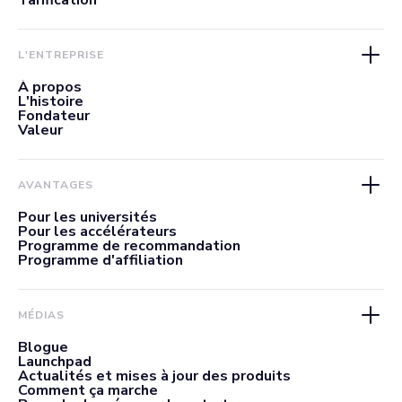
Tarification
L'ENTREPRISE
À propos
L'histoire
Fondateur
Valeur
AVANTAGES
Pour les universités
Pour les accélérateurs
Programme de recommandation
Programme d'affiliation
MÉDIAS
Blogue
Launchpad
Actualités et mises à jour des produits
Comment ça marche