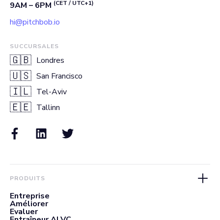
(CET / UTC+1)
9AM – 6PM
hi@pitchbob.io
SUCCURSALES
🇬🇧
Londres
🇺🇸
San Francisco
🇮🇱
Tel-Aviv
🇪🇪
Tallinn
PRODUITS
Entreprise
Améliorer
Evaluer
Entraîneur AI VC