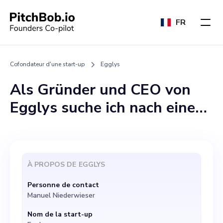
FR
Cofondateur d'une start-up
Egglys
Als Gründer und CEO von
Egglys suche ich nach einem
Mitgründer, der
gleichermaßen begeistert
von innovativen
À PROPOS DE
EGGLYS
Sitzsystemen ist und meine
Personne de contact
Vision teilt, das Leben von
Manuel Niederwieser
Familien und Unternehmen
Nom de la start-up