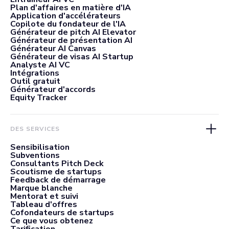
Plan d'affaires en matière d'IA
Application d'accélérateurs
Copilote du fondateur de l'IA
Générateur de pitch AI Elevator
Générateur de présentation AI
Générateur AI Canvas
Générateur de visas AI Startup
Analyste AI VC
Intégrations
Outil gratuit
Générateur d'accords
Equity Tracker
DES SERVICES
Sensibilisation
Subventions
Consultants Pitch Deck
Scoutisme de startups
Feedback de démarrage
Marque blanche
Mentorat et suivi
Tableau d'offres
Cofondateurs de startups
Ce que vous obtenez