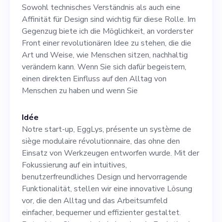
Design sind wichtig für
Sowohl technisches Verständnis als auch eine
diese Rolle. Im Gegenzug
Affinität für Design sind wichtig für diese Rolle. Im
Gegenzug biete ich die Möglichkeit, an vorderster
biete ich die Möglichkeit, an
Front einer revolutionären Idee zu stehen, die die
vorderster Front einer
Art und Weise, wie Menschen sitzen, nachhaltig
verändern kann. Wenn Sie sich dafür begeistern,
revolutionären Idee zu
einen direkten Einfluss auf den Alltag von
stehen, die die Art und
Menschen zu haben und wenn Sie
Weise, wie Menschen sitzen,
Idée
nachhaltig verändern kann.
Notre start-up, EggLys, présente un système de
Wenn Sie sich dafür
siège modulaire révolutionnaire, das ohne den
Einsatz von Werkzeugen entworfen wurde. Mit der
begeistern, einen direkten
Fokussierung auf ein intuitives,
Einfluss auf den Alltag von
benutzerfreundliches Design und hervorragende
Funktionalität, stellen wir eine innovative Lösung
Menschen zu haben und
vor, die den Alltag und das Arbeitsumfeld
wenn Sie
einfacher, bequemer und effizienter gestaltet.