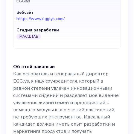
EGGlys
улучшения жизни семей и
Вебсайт
предприятий с помощью
https://www.egglys.com/
модульных решений для
Стадия разработки
сидений, не требующих
МАСШТАБ
инструментов. Идеальный
кандидат должен иметь
Об этой вакансии
опыт разработки и
Как основатель и генеральный директор
маркетинга продуктов и
EGGlys, я ищу соучредителя, который в
равной степени увлечен инновационными
получать удовольствие от
системами сидений и разделяет мое видение
работы в динамичной
улучшения жизни семей и предприятий с
помощью модульных решений для сидений,
стартап-среде. Для этой
не требующих инструментов. Идеальный
роли важны как
кандидат должен иметь опыт разработки и
маркетинга продуктов и получать