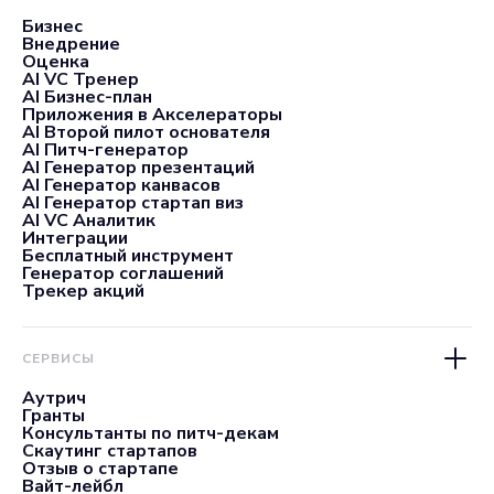
Бизнес
Внедрение
Оценка
AI VC Тренер
AI Бизнес-план
Приложения в Акселераторы
AI Второй пилот основателя
AI Питч-генератор
AI Генератор презентаций
AI Генератор канвасов
AI Генератор стартап виз
AI VC Аналитик
Интеграции
Бесплатный инструмент
Генератор соглашений
Трекер акций
СЕРВИСЫ
Аутрич
Гранты
Консультанты по питч-декам
Скаутинг стартапов
Отзыв о стартапе
Вайт-лейбл