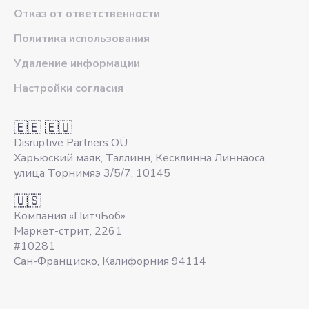
Отказ от ответственности
Политика использования
Удаление информации
Настройки согласия
🇪🇪 🇪🇺
Disruptive Partners OÜ
Харьюский маяк, Таллинн, Кесклинна Линнаоса,
улица Торнимяэ 3/5/7, 10145
🇺🇸
Компания «ПитчБоб»
Маркет-стрит, 2261
#10281
Сан-Франциско, Калифорния 94114