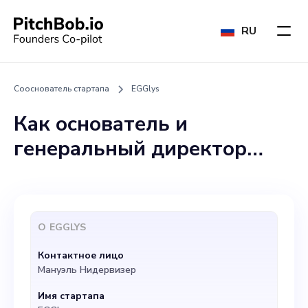
RU
Сооснователь стартапа
EGGlys
Как основатель и
генеральный директор
EGGlys, я ищу
соучредителя, который в
равной степени увлечен
О
EGGLYS
инновационными
Контактное лицо
системами сидений и
Мануэль Нидервизер
разделяет мое видение
Имя стартапа