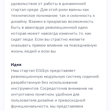
техническое понимание,
удовольствие от работы в динамичной
так и склонность к
стартап-среде. Для этой роли важны как
техническое понимание, так и склонность к
дизайну. Взамен я
дизайну. Взамен я предлагаю возможность
предлагаю возможность
быть в авангарде революционной идеи,
которая может навсегда изменить то, как
быть в авангарде
сидят люди. Если вы страстно желаете
революционной идеи,
оказывать прямое влияние на повседневную
жизнь людей и если вы
которая может навсегда
изменить то, как сидят
Идея
люди. Если вы страстно
Наш стартап EGGlys представляет
революционную модульную систему сидений,
желаете оказывать прямое
разработанную без использования
влияние на повседневную
инструментов. Сосредоточив внимание на
интуитивно понятном, удобном для
жизнь людей и если вы
пользователя дизайне и превосходной
функциональности, мы представляем