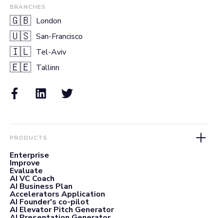
BRANCHES
🇬🇧
London
🇺🇸
San-Francisco
🇮🇱
Tel-Aviv
🇪🇪
Tallinn
PRODUCTS
Enterprise
Improve
Evaluate
AI VC Coach
AI Business Plan
Accelerators Application
AI Founder's co-pilot
AI Elevator Pitch Generator
AI Presentation Generator