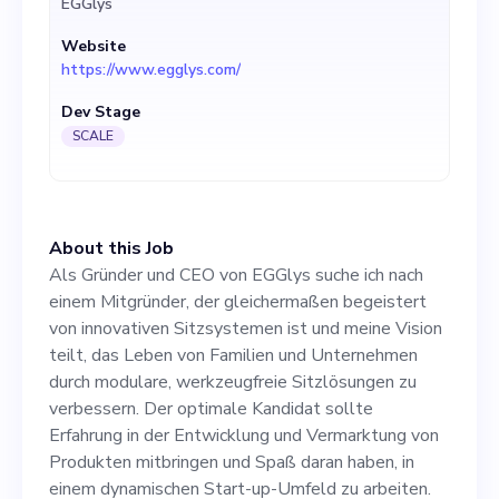
EGGlys
durch modulare,
Website
werkzeugfreie Sitzlösungen
https://www.egglys.com/
zu verbessern. Der optimale
Dev Stage
Kandidat sollte Erfahrung in
SCALE
der Entwicklung und
Vermarktung von Produkten
About this Job
mitbringen und Spaß daran
Als Gründer und CEO von EGGlys suche ich nach
haben, in einem
einem Mitgründer, der gleichermaßen begeistert
von innovativen Sitzsystemen ist und meine Vision
dynamischen Start-up-
teilt, das Leben von Familien und Unternehmen
Umfeld zu arbeiten. Sowohl
durch modulare, werkzeugfreie Sitzlösungen zu
verbessern. Der optimale Kandidat sollte
technisches Verständnis als
Erfahrung in der Entwicklung und Vermarktung von
auch eine Affinität für
Produkten mitbringen und Spaß daran haben, in
einem dynamischen Start-up-Umfeld zu arbeiten.