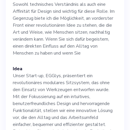
Design sind wichtig für
Sowohl technisches Verständnis als auch eine
diese Rolle. Im Gegenzug
Affinität für Design sind wichtig für diese Rolle. Im
Gegenzug biete ich die Möglichkeit, an vorderster
biete ich die Möglichkeit, an
Front einer revolutionären Idee zu stehen, die die
vorderster Front einer
Art und Weise, wie Menschen sitzen, nachhaltig
verändern kann. Wenn Sie sich dafür begeistern,
revolutionären Idee zu
einen direkten Einfluss auf den Alltag von
stehen, die die Art und
Menschen zu haben und wenn Sie
Weise, wie Menschen sitzen,
Idea
nachhaltig verändern kann.
Unser Start-up, EGGlys, präsentiert ein
Wenn Sie sich dafür
revolutionäres modulares Sitzsystem, das ohne
den Einsatz von Werkzeugen entworfen wurde.
begeistern, einen direkten
Mit der Fokussierung auf ein intuitives,
Einfluss auf den Alltag von
benutzerfreundliches Design und hervorragende
Funktionalität, stellen wir eine innovative Lösung
Menschen zu haben und
vor, die den Alltag und das Arbeitsumfeld
wenn Sie
einfacher, bequemer und effizienter gestaltet.