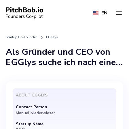
EN
Startup Co-Founder
EGGlys
Als Gründer und CEO von
EGGlys suche ich nach einem
Mitgründer, der
gleichermaßen begeistert
von innovativen
ABOUT
EGGLYS
Sitzsystemen ist und meine
Contact Person
Vision teilt, das Leben von
Manuel Niederwieser
Familien und Unternehmen
Startup Name