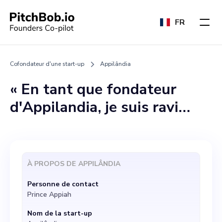
FR
Cofondateur d'une start-up
Appilândia
« En tant que fondateur
d'Appilandia, je suis ravi
d'explorer la possibilité de
trouver un cofondateur pour
participer à cette aventure
À PROPOS DE
APPILÂNDIA
innovante et révolutionnaire.
Personne de contact
Nous nous sommes lancés
Prince Appiah
dans une mission audacieuse
Nom de la start-up