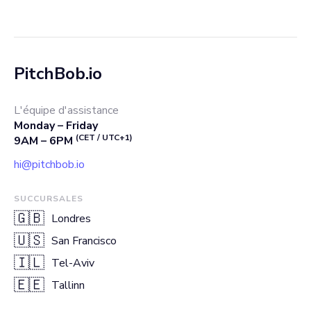
PitchBob.io
L'équipe d'assistance
Monday – Friday
(CET / UTC+1)
9AM – 6PM
hi@pitchbob.io
SUCCURSALES
🇬🇧
Londres
🇺🇸
San Francisco
🇮🇱
Tel-Aviv
🇪🇪
Tallinn