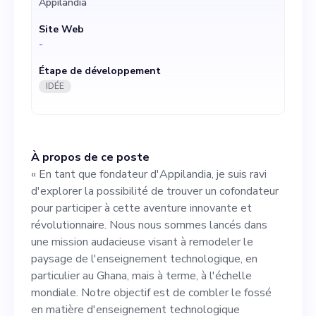
Appilândia
visant à remodeler le
Site Web
paysage de l'enseignement
-
technologique, en particulier
Étape de développement
au Ghana, mais à terme, à
IDÉE
l'échelle mondiale. Notre
objectif est de combler le
À propos de ce poste
fossé en matière
« En tant que fondateur d'Appilandia, je suis ravi
d'enseignement
d'explorer la possibilité de trouver un cofondateur
pour participer à cette aventure innovante et
technologique accessible,
révolutionnaire. Nous nous sommes lancés dans
engageant et axé sur le
une mission audacieuse visant à remodeler le
paysage de l'enseignement technologique, en
contexte, en nous
particulier au Ghana, mais à terme, à l'échelle
concentrant principalement
mondiale. Notre objectif est de combler le fossé
en matière d'enseignement technologique