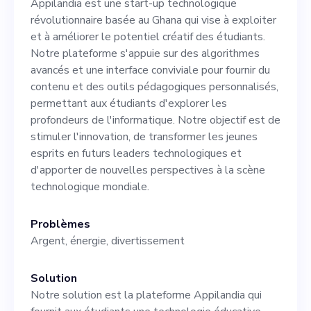
Appilandia est une start-up technologique
un impact durable et
révolutionnaire basée au Ghana qui vise à exploiter
significatif sur l'écosystème
et à améliorer le potentiel créatif des étudiants.
Notre plateforme s'appuie sur des algorithmes
de l'enseignement
avancés et une interface conviviale pour fournir du
technologique. Cette
contenu et des outils pédagogiques personnalisés,
permettant aux étudiants d'explorer les
personne doit faire preuve
profondeurs de l'informatique. Notre objectif est de
d'un état d'esprit proactif,
stimuler l'innovation, de transformer les jeunes
esprits en futurs leaders technologiques et
faire preuve de leadership et
d'apporter de nouvelles perspectives à la scène
avoir une solide
technologique mondiale.
compréhension de la
Problèmes
planification stratégique, de
Argent, énergie, divertissement
la gestion des risques et du
Solution
développement
Notre solution est la plateforme Appilandia qui