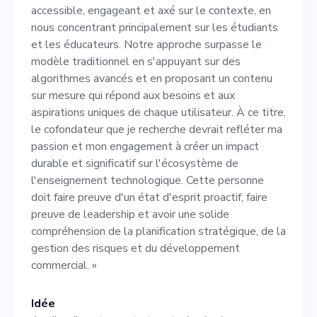
sur les étudiants et les
accessible, engageant et axé sur le contexte, en
éducateurs. Notre approche
nous concentrant principalement sur les étudiants
et les éducateurs. Notre approche surpasse le
surpasse le modèle
modèle traditionnel en s'appuyant sur des
traditionnel en s'appuyant
algorithmes avancés et en proposant un contenu
sur mesure qui répond aux besoins et aux
sur des algorithmes avancés
aspirations uniques de chaque utilisateur. À ce titre,
et en proposant un contenu
le cofondateur que je recherche devrait refléter ma
passion et mon engagement à créer un impact
sur mesure qui répond aux
durable et significatif sur l'écosystème de
besoins et aux aspirations
l'enseignement technologique. Cette personne
doit faire preuve d'un état d'esprit proactif, faire
uniques de chaque
preuve de leadership et avoir une solide
utilisateur. À ce titre, le
compréhension de la planification stratégique, de la
gestion des risques et du développement
cofondateur que je recherche
commercial. »
devrait refléter ma passion
et mon engagement à créer
Idée