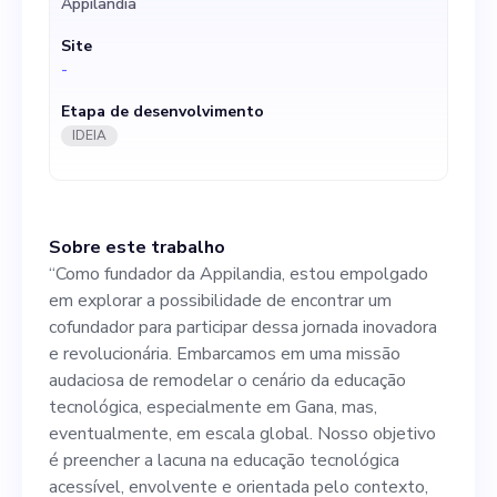
Appilândia
audaciosa de remodelar o
Site
cenário da educação
-
tecnológica, especialmente
Etapa de desenvolvimento
em Gana, mas,
IDEIA
eventualmente, em escala
global. Nosso objetivo é
Sobre este trabalho
preencher a lacuna na
“Como fundador da Appilandia, estou empolgado
educação tecnológica
em explorar a possibilidade de encontrar um
cofundador para participar dessa jornada inovadora
acessível, envolvente e
e revolucionária. Embarcamos em uma missão
orientada pelo contexto, com
audaciosa de remodelar o cenário da educação
tecnológica, especialmente em Gana, mas,
foco principalmente em
eventualmente, em escala global. Nosso objetivo
estudantes e educadores.
é preencher a lacuna na educação tecnológica
acessível, envolvente e orientada pelo contexto,