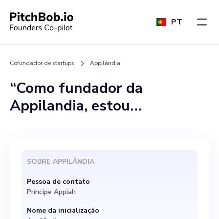
PT
Cofundador de startups
Appilândia
“Como fundador da
Appilandia, estou
empolgado em explorar a
possibilidade de encontrar
um cofundador para
SOBRE
APPILÂNDIA
participar dessa jornada
Pessoa de contato
inovadora e revolucionária.
Príncipe Appiah
Embarcamos em uma missão
Nome da inicialização