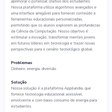
aprimorar o potencial criativo dos estudantes.
de educação tecnológica.
Nossa plataforma utiliza algoritmos avançados e
Esse indivíduo precisa
uma interface amigável para fornecer conteúdo e
ferramentas educacionais personalizadas,
incorporar uma mentalidade
permitindo que os alunos explorem as profundezas
proativa, demonstrar
da Ciência da Computação. Nosso objetivo é
estimular a inovação, transformar mentes jovens
habilidades de liderança e
em futuros líderes em tecnologia e trazer novas
ter uma compreensão firme
perspectivas para o cenário tecnológico global.
do planejamento estratégico,
Problemas
gerenciamento de riscos e
Dinheiro, energia, diversão
desenvolvimento de
Solução
negócios.”
Nossa solução é a plataforma Appilandia, que
fornece tecnologia educacional acessível,
envolvente e com baixo consumo de energia para
estudantes.