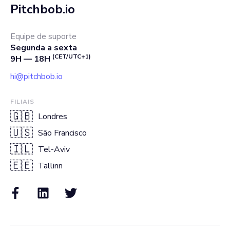
Pitchbob.io
Equipe de suporte
Segunda a sexta
(CET/UTC+1)
9H — 18H
hi@pitchbob.io
FILIAIS
🇬🇧
Londres
🇺🇸
São Francisco
🇮🇱
Tel-Aviv
🇪🇪
Tallinn