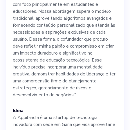
Nossa abordagem supera o
com foco principalmente em estudantes e
modelo tradicional,
educadores. Nossa abordagem supera o modelo
tradicional, aproveitando algoritmos avançados e
aproveitando algoritmos
fornecendo conteúdo personalizado que atenda às
avançados e fornecendo
necessidades e aspirações exclusivas de cada
usuário. Dessa forma, o cofundador que procuro
conteúdo personalizado que
deve refletir minha paixão e compromisso em criar
atenda às necessidades e
um impacto duradouro e significativo no
ecossistema de educação tecnológica. Esse
aspirações exclusivas de
indivíduo precisa incorporar uma mentalidade
cada usuário. Dessa forma, o
proativa, demonstrar habilidades de liderança e ter
uma compreensão firme do planejamento
cofundador que procuro
estratégico, gerenciamento de riscos e
deve refletir minha paixão e
desenvolvimento de negócios.”
compromisso em criar um
Ideia
impacto duradouro e
A Appilandia é uma startup de tecnologia
significativo no ecossistema
inovadora com sede em Gana que visa aproveitar e