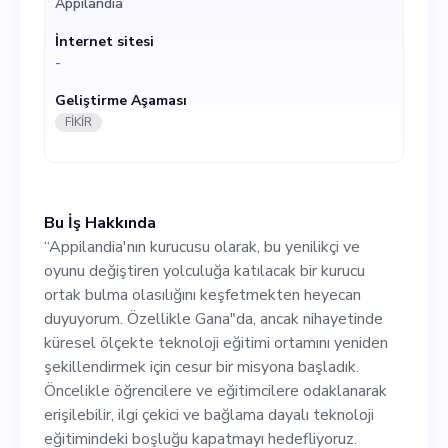
Appilandia
küresel ölçekte teknoloji
İnternet sitesi
eğitimi ortamını yeniden
-
şekillendirmek için cesur bir
Geliştirme Aşaması
misyona başladık. Öncelikle
FİKİR
öğrencilere ve eğitimcilere
odaklanarak erişilebilir, ilgi
Bu İş Hakkında
çekici ve bağlama dayalı
“Appilandia'nın kurucusu olarak, bu yenilikçi ve
teknoloji eğitimindeki
oyunu değiştiren yolculuğa katılacak bir kurucu
ortak bulma olasılığını keşfetmekten heyecan
boşluğu kapatmayı
duyuyorum. Özellikle Gana"da, ancak nihayetinde
hedefliyoruz. Yaklaşımımız,
küresel ölçekte teknoloji eğitimi ortamını yeniden
şekillendirmek için cesur bir misyona başladık.
gelişmiş algoritmalardan
Öncelikle öğrencilere ve eğitimcilere odaklanarak
yararlanarak ve her
erişilebilir, ilgi çekici ve bağlama dayalı teknoloji
eğitimindeki boşluğu kapatmayı hedefliyoruz.