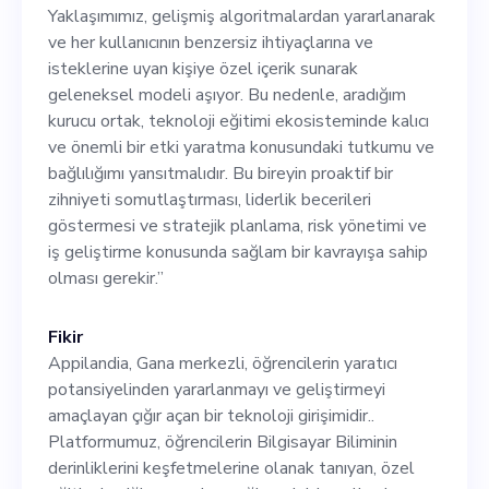
kullanıcının benzersiz
Yaklaşımımız, gelişmiş algoritmalardan yararlanarak
ihtiyaçlarına ve isteklerine
ve her kullanıcının benzersiz ihtiyaçlarına ve
isteklerine uyan kişiye özel içerik sunarak
uyan kişiye özel içerik
geleneksel modeli aşıyor. Bu nedenle, aradığım
sunarak geleneksel modeli
kurucu ortak, teknoloji eğitimi ekosisteminde kalıcı
ve önemli bir etki yaratma konusundaki tutkumu ve
aşıyor. Bu nedenle, aradığım
bağlılığımı yansıtmalıdır. Bu bireyin proaktif bir
kurucu ortak, teknoloji
zihniyeti somutlaştırması, liderlik becerileri
göstermesi ve stratejik planlama, risk yönetimi ve
eğitimi ekosisteminde kalıcı
iş geliştirme konusunda sağlam bir kavrayışa sahip
ve önemli bir etki yaratma
olması gerekir.”
konusundaki tutkumu ve
Fikir
bağlılığımı yansıtmalıdır. Bu
Appilandia, Gana merkezli, öğrencilerin yaratıcı
bireyin proaktif bir zihniyeti
potansiyelinden yararlanmayı ve geliştirmeyi
amaçlayan çığır açan bir teknoloji girişimidir..
somutlaştırması, liderlik
Platformumuz, öğrencilerin Bilgisayar Biliminin
becerileri göstermesi ve
derinliklerini keşfetmelerine olanak tanıyan, özel