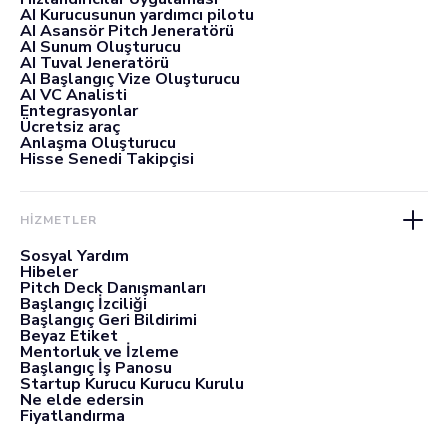
AI Kurucusunun yardımcı pilotu
AI Asansör Pitch Jeneratörü
AI Sunum Oluşturucu
AI Tuval Jeneratörü
AI Başlangıç Vize Oluşturucu
AI VC Analisti
Entegrasyonlar
Ücretsiz araç
Anlaşma Oluşturucu
Hisse Senedi Takipçisi
HİZMETLER
Sosyal Yardım
Hibeler
Pitch Deck Danışmanları
Başlangıç İzciliği
Başlangıç Geri Bildirimi
Beyaz Etiket
Mentorluk ve İzleme
Başlangıç İş Panosu
Startup Kurucu Kurucu Kurulu
Ne elde edersin
Fiyatlandırma