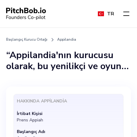
TR
Başlangıç Kurucu Ortağı
Appilandia
“Appilandia'nın kurucusu
olarak, bu yenilikçi ve oyunu
değiştiren yolculuğa
katılacak bir kurucu ortak
bulma olasılığını
HAKKINDA
APPILANDIA
keşfetmekten heyecan
İrtibat Kişisi
duyuyorum. Özellikle
Prens Appiah
Gana"da, ancak nihayetinde
Başlangıç Adı