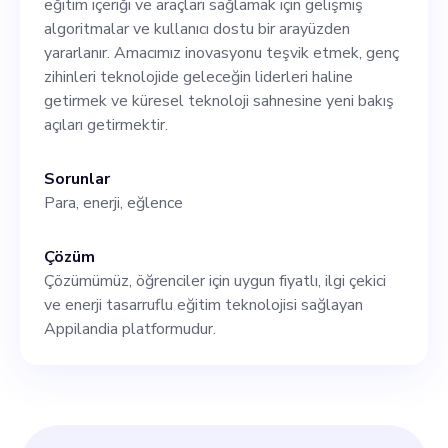
eğitim içeriği ve araçları sağlamak için gelişmiş
stratejik planlama, risk
algoritmalar ve kullanıcı dostu bir arayüzden
yönetimi ve iş geliştirme
yararlanır. Amacımız inovasyonu teşvik etmek, genç
zihinleri teknolojide geleceğin liderleri haline
konusunda sağlam bir
getirmek ve küresel teknoloji sahnesine yeni bakış
kavrayışa sahip olması
açıları getirmektir.
gerekir.”
Sorunlar
Para, enerji, eğlence
Çözüm
Çözümümüz, öğrenciler için uygun fiyatlı, ilgi çekici
ve enerji tasarruflu eğitim teknolojisi sağlayan
Appilandia platformudur.