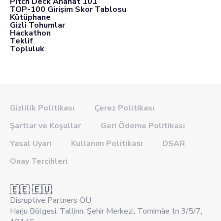
Pitch Deck Anahat 101
TOP-100 Girişim Skor Tablosu
Kütüphane
Gizli Tohumlar
Hackathon
Teklif
Topluluk
Gizlilik Politikası
Çerez Politikası
Şartlar ve Koşullar
Geri Ödeme Politikası
Yasal Uyarı
Kullanım Politikası
DSAR
Onay Tercihleri
🇪🇪 🇪🇺
Disruptive Partners OÜ
Harju Bölgesi, Tallinn, Şehir Merkezi, Tornimäe tn 3/5/7,