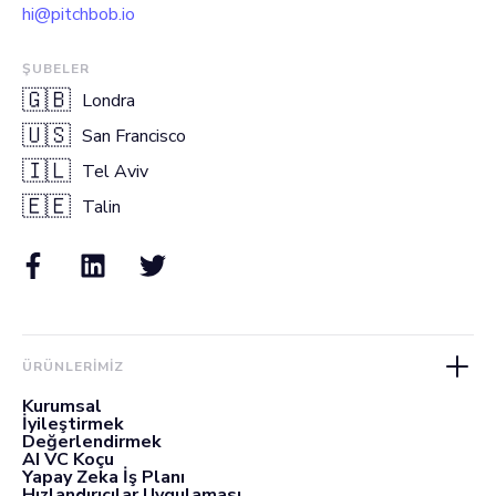
hi@pitchbob.io
ŞUBELER
🇬🇧
Londra
🇺🇸
San Francisco
🇮🇱
Tel Aviv
🇪🇪
Talin
ÜRÜNLERIMIZ
Kurumsal
İyileştirmek
Değerlendirmek
AI VC Koçu
Yapay Zeka İş Planı
Hızlandırıcılar Uygulaması