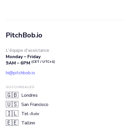
PitchBob.io
L'équipe d'assistance
Monday – Friday
(CET / UTC+1)
9AM – 6PM
hi@pitchbob.io
SUCCURSALES
🇬🇧
Londres
🇺🇸
San Francisco
🇮🇱
Tel-Aviv
🇪🇪
Tallinn