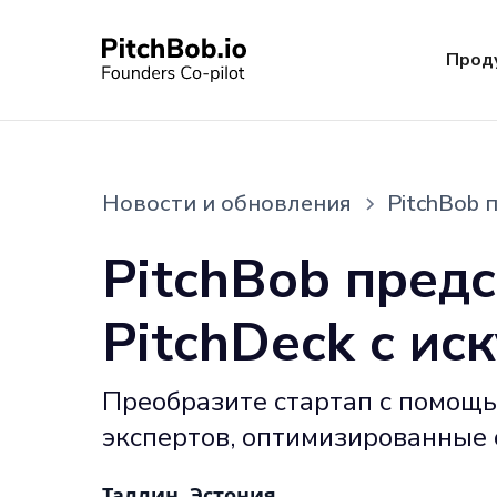
Прод
Новости и обновления
PitchBob 
PitchBob предс
PitchDeck с и
Преобразите стартап с помощ
экспертов, оптимизированные 
Таллин, Эстония