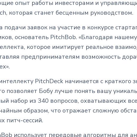
меющие опыт работы инвесторами и управляющ
ach, которая станет бесценным руководством.
 подачи заявок на участие в конкурсе старта
ков, основатель PitchBob. «Благодаря нашем
теллекта, которое имитирует реальное взаим
тавляя предпринимателям возможность дора
ех».
интеллекту PitchDeck начинается с краткого 
о позволяет Бобу лучше понять вашу уникаль
ый набор из 340 вопросов, охватывающих вс
учайным образом, что отражает сложную обста
х питч-сессий.
hBob использует передовые алгоритмы для ан