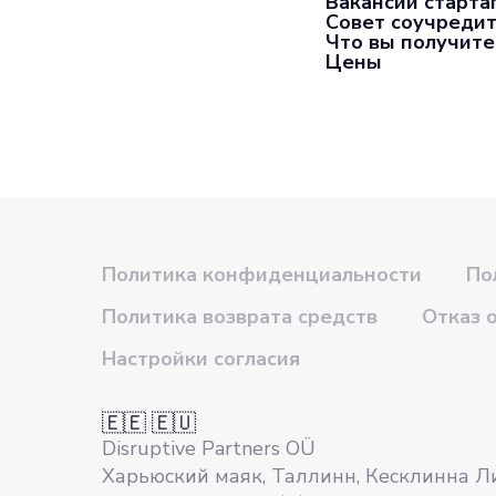
Вакансий старта
Совет соучредит
Что вы получите
Цены
Политика конфиденциальности
По
Политика возврата средств
Отказ 
Настройки согласия
🇪🇪 🇪🇺
Disruptive Partners OÜ
Харьюский маяк, Таллинн, Кесклинна Л