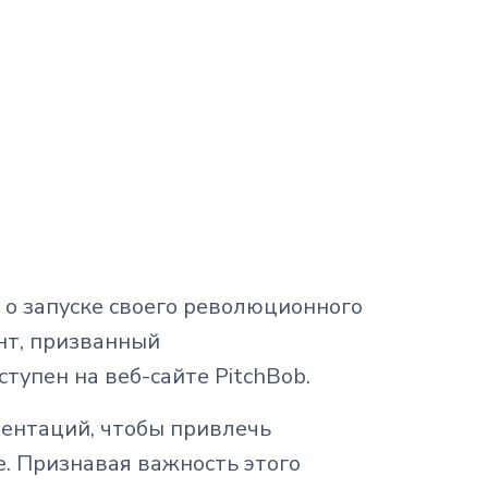
 о запуске своего революционного
ент, призванный
упен на веб-сайте PitchBob.
зентаций, чтобы привлечь
е. Признавая важность этого