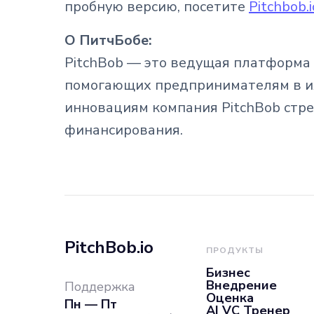
пробную версию, посетите
Pitchbob.i
О ПитчБобе:
PitchBob — это ведущая платформа 
помогающих предпринимателям в их
инновациям компания PitchBob стр
финансирования.
PitchBob.io
ПРОДУКТЫ
Бизнес
Внедрение
Поддержка
Оценка
Пн — Пт
AI VC Тренер