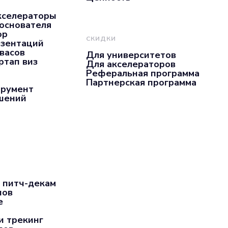
кселераторы
 основателя
ор
СКИДКИ
езентаций
нвасов
Для университетов
ртап виз
Для акселераторов
Реферальная программа
Партнерская программа
трумент
ашений
 питч-декам
пов
е
и трекинг