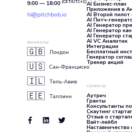
(CET/UTC+1)
9:00 — 18:00
AI Бизнес-план
Приложения в А
hi@pitchbob.io
AI Второй пилот
AI Питч-генерат
AI Генератор пр
AI Генератор ка
AI Генератор ста
AI VC Аналитик
ФИЛИАЛЫ
Интеграции
🇬🇧
Бесплатный инс
Лондон
Генератор согл
Трекер акций
🇺🇸
Сан-Франциско
🇮🇱
Тель-Авив
СЕРВИСЫ
🇪🇪
Аутрич
Таллинн
Гранты
Консультанты по
Скаутинг старта
Отзыв о стартап
Вайт-лейбл
Наставничество 