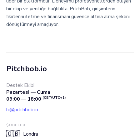
lider bir platformdur. Deneyimli profesyonellerden oluşan
bir ekip ve yeniliğe bağlılıkla, PitchBob, girişimlerin
fikirlerini iletme ve finansmanı güvence altına alma şeklini
dönüştürmeyi amaçlıyor.
Pitchbob.io
Destek Ekibi
Pazartesi — Cuma
(CET/UTC+1)
09:00 — 18:00
hi@pitchbob.io
ŞUBELER
🇬🇧
Londra