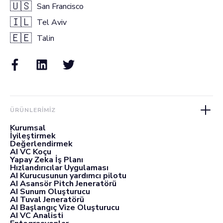
🇺🇸
San Francisco
🇮🇱
Tel Aviv
🇪🇪
Talin
ÜRÜNLERIMIZ
Kurumsal
İyileştirmek
Değerlendirmek
AI VC Koçu
Yapay Zeka İş Planı
Hızlandırıcılar Uygulaması
AI Kurucusunun yardımcı pilotu
AI Asansör Pitch Jeneratörü
AI Sunum Oluşturucu
AI Tuval Jeneratörü
AI Başlangıç Vize Oluşturucu
AI VC Analisti