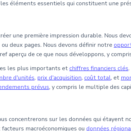
 les éléments essentiels qui constituent une pr
réer une première impression durable. Nous devo
e ou deux pages. Nous devons définir notre
oppor
 aperçu de ce que nous développons, y compris la 
fres les plus importants et
chiffres financiers clés
bre d'unités
,
prix d'acquisition
,
coût total
, et
mon
endements prévus
, y compris le multiple des cap
us concentrerons sur les données qui étayent no
x facteurs macroéconomiques ou
données régiona