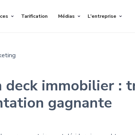
ices
Tarification
Médias
L'entreprise
keting
 deck immobilier : t
ntation gagnante