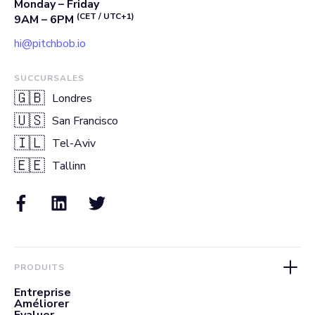
Monday – Friday
(CET / UTC+1)
9AM – 6PM
hi@pitchbob.io
SUCCURSALES
🇬🇧
Londres
🇺🇸
San Francisco
🇮🇱
Tel-Aviv
🇪🇪
Tallinn
PRODUITS
Entreprise
Améliorer