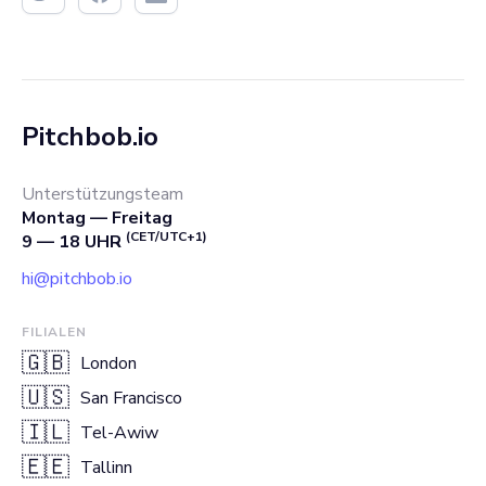
Pitchbob.io
Unterstützungsteam
Montag — Freitag
(CET/UTC+1)
9 — 18 UHR
hi@pitchbob.io
FILIALEN
🇬🇧
London
🇺🇸
San Francisco
🇮🇱
Tel-Awiw
🇪🇪
Tallinn