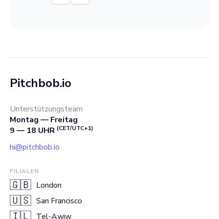
Pitchbob.io
Unterstützungsteam
Montag — Freitag
(CET/UTC+1)
9 — 18 UHR
hi@pitchbob.io
FILIALEN
🇬🇧
London
🇺🇸
San Francisco
🇮🇱
Tel-Awiw