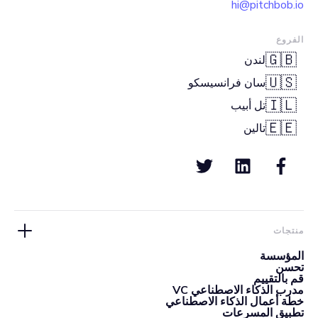
hi@pitchbob.io
الفروع
🇬🇧
لندن
🇺🇸
سان فرانسيسكو
🇮🇱
تل أبيب
🇪🇪
تالين
منتجات
المؤسسة
تحسن
قم بالتقييم
مدرب الذكاء الاصطناعي VC
خطة أعمال الذكاء الاصطناعي
تطبيق المسرعات