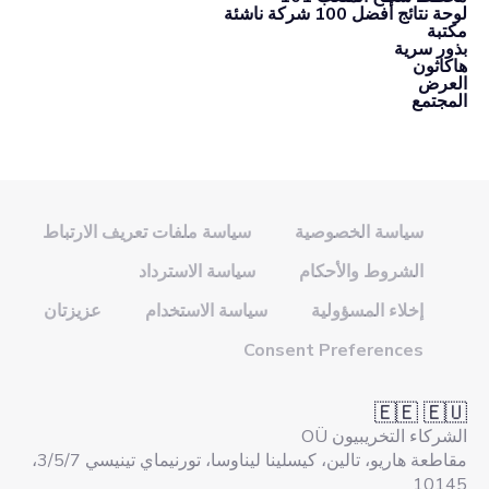
لوحة نتائج أفضل 100 شركة ناشئة
مكتبة
بذور سرية
هاكاثون
العرض
المجتمع
سياسة الخصوصية
سياسة ملفات تعريف الارتباط
الشروط والأحكام
سياسة الاسترداد
إخلاء المسؤولية
سياسة الاستخدام
عزيزتان
Consent Preferences
🇪🇪 🇪🇺
الشركاء التخريبيون OÜ
مقاطعة هاريو، تالين، كيسلينا ليناوسا، تورنيماي تينيسي 3/5/7،
10145