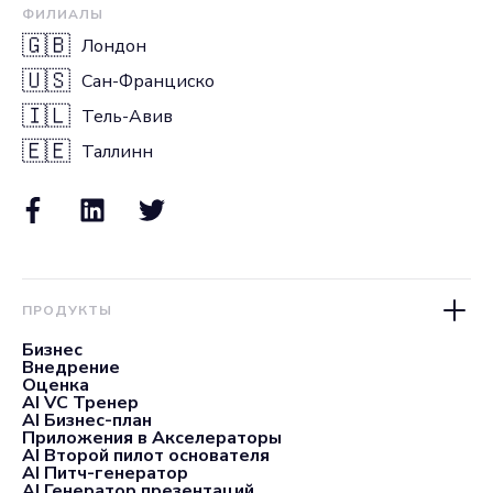
ФИЛИАЛЫ
🇬🇧
Лондон
🇺🇸
Сан-Франциско
🇮🇱
Тель-Авив
🇪🇪
Таллинн
ПРОДУКТЫ
Бизнес
Внедрение
Оценка
AI VC Тренер
AI Бизнес-план
Приложения в Акселераторы
AI Второй пилот основателя
AI Питч-генератор
AI Генератор презентаций