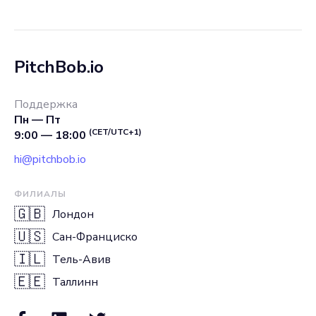
PitchBob.io
Поддержка
Пн — Пт
(CET/UTC+1)
9:00 — 18:00
hi@pitchbob.io
ФИЛИАЛЫ
🇬🇧
Лондон
🇺🇸
Сан-Франциско
🇮🇱
Тель-Авив
🇪🇪
Таллинн