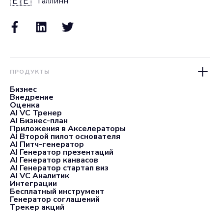
🇪🇪
Таллинн
ПРОДУКТЫ
Бизнес
Внедрение
Оценка
AI VC Тренер
AI Бизнес-план
Приложения в Акселераторы
AI Второй пилот основателя
AI Питч-генератор
AI Генератор презентаций
AI Генератор канвасов
AI Генератор стартап виз
AI VC Аналитик
Интеграции
Бесплатный инструмент
Генератор соглашений
Трекер акций