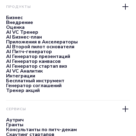
ПРОДУКТЫ
Бизнес
Внедрение
Оценка
AI VC Тренер
AI Бизнес-план
Приложения в Акселераторы
AI Второй пилот основателя
AI Питч-генератор
AI Генератор презентаций
AI Генератор канвасов
AI Генератор стартап виз
AI VC Аналитик
Интеграции
Бесплатный инструмент
Генератор соглашений
Трекер акций
СЕРВИСЫ
Аутрич
Гранты
Консультанты по питч-декам
Скаутинг стартапов