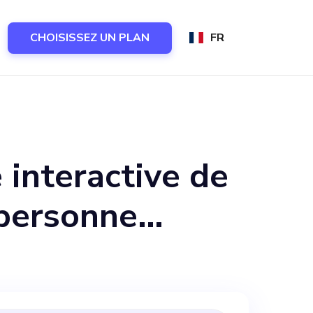
CHOISISSEZ UN PLAN
FR
interactive de
 personne
re notre équipe
esponsable du