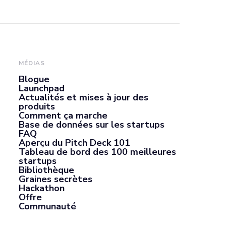
 domaine des
e solide
MÉDIAS
paration du
Blogue
Launchpad
Actualités et mises à jour des
 de l'IA et
produits
Comment ça marche
Base de données sur les startups
FAQ
Aperçu du Pitch Deck 101
Tableau de bord des 100 meilleures
startups
Bibliothèque
Graines secrètes
Hackathon
Offre
Communauté