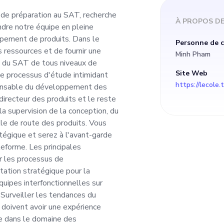
de produits. Dans l
de préparation au SAT, recherche
À PROPOS D
dre notre équipe en pleine
e centraliser toutes
pement de produits. Dans le
Personne de 
s ressources et de fournir une
Minh Pham
ne plateforme numéri
s du SAT de tous niveaux de
Site Web
le processus d'étude intimidant
https://lecole.
ponsable du développement des
u SAT de tous nivea
directeur des produits et le reste
la supervision de la conception, du
s nous efforçons de 
le de route des produits. Vous
atégique et serez à l'avant-garde
teforme. Les principales
de intimidant pour 
er les processus de
tation stratégique pour la
quipes interfonctionnelles sur
- Surveiller les tendances du
es produits, vous t
 doivent avoir une expérience
ce dans le domaine des