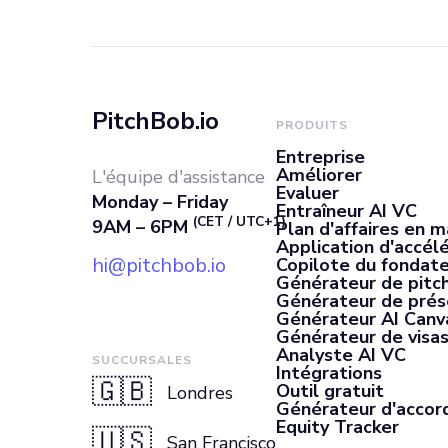
de produits, de
technologies de 
PitchBob.io
PRODUITS
compréhension 
Entreprise
Améliorer
L'équipe d'assistance
Evaluer
Monday – Friday
SAT. Connaissan
Entraîneur AI VC
(CET / UTC+1)
9AM – 6PM
Plan d'affaires en m
Application d'accél
hi@pitchbob.io
Copilote du fondate
Générateur de pitch
Générateur de prés
Générateur AI Canv
Générateur de visas
Analyste AI VC
SUCCURSALES
Intégrations
🇬🇧
Outil gratuit
Londres
Générateur d'accor
Equity Tracker
🇺🇸
San Francisco