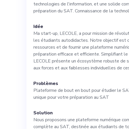
technologies de l'information, et une solide c
directement ave
préparation du SAT. Connaissance de la technol
reste de notre 
Idée
Ma start-up, LECOLE, a pour mission de révolut
dans la supervi
les étudiants autodidactes. Notre objectif est 
ressources et de fournir une plateforme numéri
préparation efficace et efficiente. Simplifiant le
développement e
LECOLE présente un écosystème robuste de s
aux forces et aux faiblesses individuelles de c
de route des pr
Problèmes
définirez l'orie
Plateforme de bout en bout pour étudier le SA
unique pour votre préparation au SAT
l'avant-garde de
Solution
Nous proposons une plateforme numérique com
notre plateforme. Les principales responsa
complète au SAT, destinée aux étudiants de t