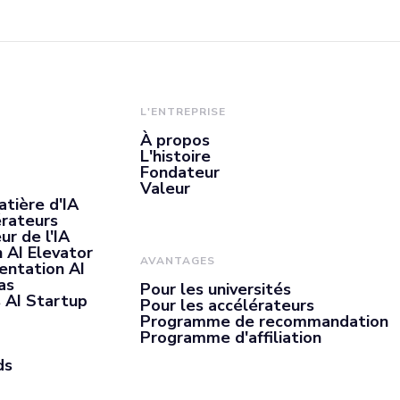
 préférence dans le
l'information, et un
L'ENTREPRISE
du processus de pré
À propos
L'histoire
Fondateur
ce de la technologie
Valeur
atière d'IA
érateurs
ur de l'IA
 AI Elevator
AVANTAGES
entation AI
as
Pour les universités
 AI Startup
Pour les accélérateurs
Programme de recommandation
Programme d'affiliation
ds