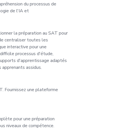
ompréhension du processus de
c le directeur des p
ogie de l'IA et
équipe dédiée, jouant
ionner la préparation au SAT pour
sion de la conceptio
de centraliser toutes les
que interactive pour une
 difficile processus d'étude,
t de l'exécution de 
upports d'apprentissage adaptés
es apprenants assidus.
oduits. Vous gérere
ntation stratégique e
T. Fournissez une plateforme
 la croissance et de
plète pour une préparation
bilités
ous niveaux de compétence.