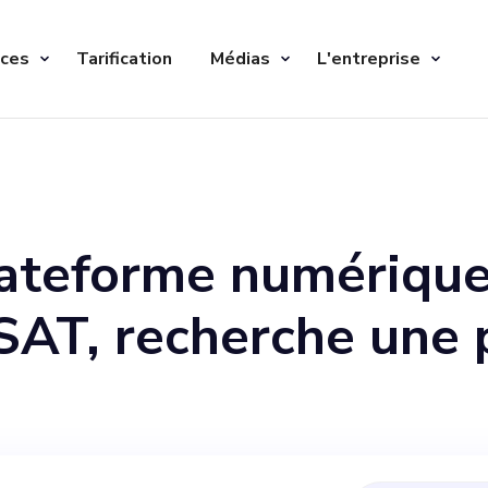
ices
Tarification
Médias
L'entreprise
ateforme numérique 
 SAT, recherche une
ionnée pour rejoind
sance en tant que r