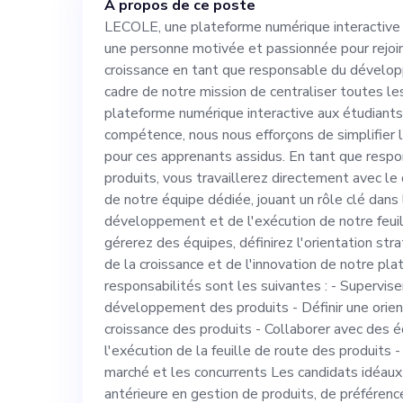
À propos de ce poste
développement 
LECOLE, une plateforme numérique interactive 
une personne motivée et passionnée pour rejoin
notre mission d
croissance en tant que responsable du dévelop
cadre de notre mission de centraliser toutes le
et de fournir u
plateforme numérique interactive aux étudiant
compétence, nous nous efforçons de simplifier 
pour ces apprenants assidus. En tant que res
aux étudiants d
produits, vous travaillerez directement avec le 
de notre équipe dédiée, jouant un rôle clé dans 
compétence, nou
développement et de l'exécution de notre feuil
gérerez des équipes, définirez l'orientation str
de la croissance et de l'innovation de notre pla
processus d'étu
responsabilités sont les suivantes : - Supervis
développement des produits - Définir une orien
assidus. En tant que responsable du
croissance des produits - Collaborer avec des é
l'exécution de la feuille de route des produits 
développement d
marché et les concurrents Les candidats idéaux
antérieure en gestion de produits, de préféren