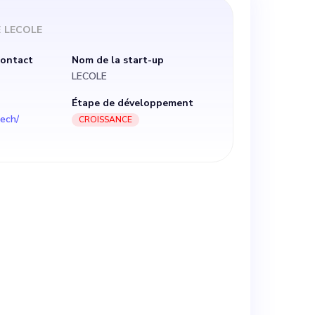
e cadre de
E
LECOLE
 les ressources
contact
Nom de la start-up
LECOLE
que interactive
Étape de développement
tech/
CROISSANCE
ux de
simplifier le
ces apprenants
ravaillerez