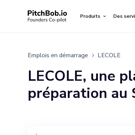
Produits
Des serv
Emplois en démarrage
LECOLE
LECOLE, une pl
préparation au
motivée et pass
en pleine crois