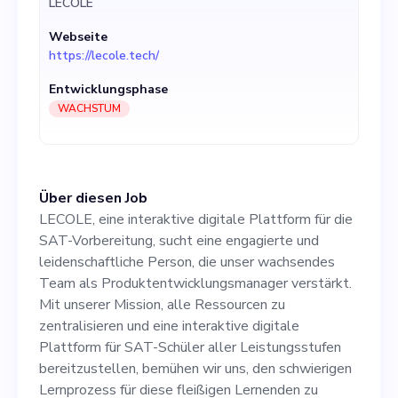
LECOLE
Mission, alle Ressourcen zu
Webseite
zentralisieren und eine
https://lecole.tech/
interaktive digitale Plattform
Entwicklungsphase
für SAT-Schüler aller
WACHSTUM
Leistungsstufen
bereitzustellen, bemühen wir
Über diesen Job
uns, den schwierigen
LECOLE, eine interaktive digitale Plattform für die
Lernprozess für diese
SAT-Vorbereitung, sucht eine engagierte und
leidenschaftliche Person, die unser wachsendes
fleißigen Lernenden zu
Team als Produktentwicklungsmanager verstärkt.
vereinfachen. Als
Mit unserer Mission, alle Ressourcen zu
zentralisieren und eine interaktive digitale
Produktentwicklungsmanager
Plattform für SAT-Schüler aller Leistungsstufen
arbeitest du direkt mit dem
bereitzustellen, bemühen wir uns, den schwierigen
Lernprozess für diese fleißigen Lernenden zu