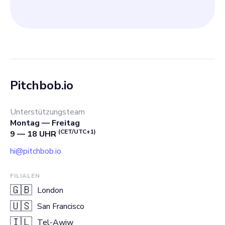
Pitchbob.io
Unterstützungsteam
Montag — Freitag
(CET/UTC+1)
9 — 18 UHR
hi@pitchbob.io
FILIALEN
🇬🇧
London
🇺🇸
San Francisco
🇮🇱
Tel-Awiw