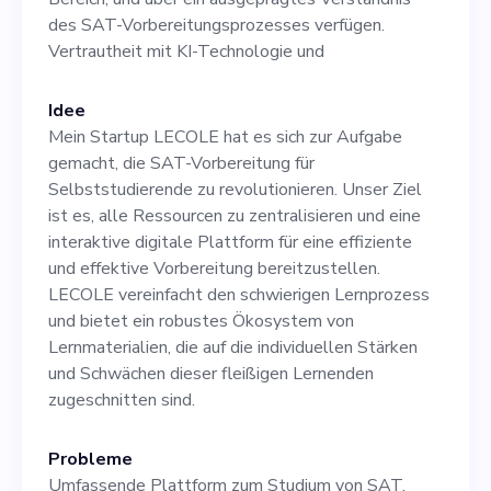
Plattform. Zu den wichtigsten
des SAT-Vorbereitungsprozesses verfügen.
Vertrautheit mit KI-Technologie und
Aufgaben gehören: -
Überwachung der
Idee
Produktentwicklungsprozesse
Mein Startup LECOLE hat es sich zur Aufgabe
gemacht, die SAT-Vorbereitung für
- Festlegung der
Selbststudierende zu revolutionieren. Unser Ziel
strategischen Ausrichtung für
ist es, alle Ressourcen zu zentralisieren und eine
interaktive digitale Plattform für eine effiziente
das Produktwachstum -
und effektive Vorbereitung bereitzustellen.
Zusammenarbeit mit
LECOLE vereinfacht den schwierigen Lernprozess
und bietet ein robustes Ökosystem von
funktionsübergreifenden
Lernmaterialien, die auf die individuellen Stärken
Teams bei der Umsetzung der
und Schwächen dieser fleißigen Lernenden
zugeschnitten sind.
Produkt-Roadmap -
Überwachung von
Probleme
Umfassende Plattform zum Studium von SAT.