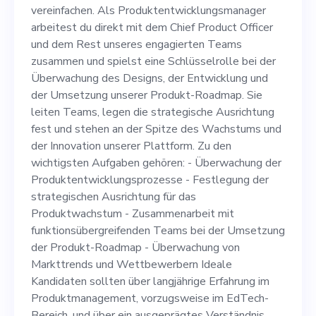
Chief Product Officer und
vereinfachen. Als Produktentwicklungsmanager
dem Rest unseres
arbeitest du direkt mit dem Chief Product Officer
und dem Rest unseres engagierten Teams
engagierten Teams zusammen
zusammen und spielst eine Schlüsselrolle bei der
und spielst eine
Überwachung des Designs, der Entwicklung und
der Umsetzung unserer Produkt-Roadmap. Sie
Schlüsselrolle bei der
leiten Teams, legen die strategische Ausrichtung
Überwachung des Designs,
fest und stehen an der Spitze des Wachstums und
der Innovation unserer Plattform. Zu den
der Entwicklung und der
wichtigsten Aufgaben gehören: - Überwachung der
Umsetzung unserer Produkt-
Produktentwicklungsprozesse - Festlegung der
strategischen Ausrichtung für das
Roadmap. Sie leiten Teams,
Produktwachstum - Zusammenarbeit mit
legen die strategische
funktionsübergreifenden Teams bei der Umsetzung
der Produkt-Roadmap - Überwachung von
Ausrichtung fest und stehen
Markttrends und Wettbewerbern Ideale
an der Spitze des Wachstums
Kandidaten sollten über langjährige Erfahrung im
Produktmanagement, vorzugsweise im EdTech-
und der Innovation unserer
Bereich, und über ein ausgeprägtes Verständnis