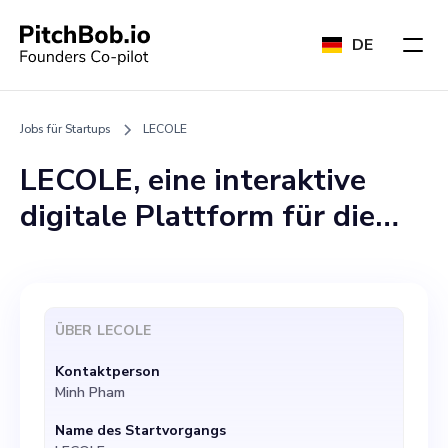
DE
Jobs für Startups
LECOLE
LECOLE, eine interaktive
digitale Plattform für die
SAT-Vorbereitung, sucht eine
engagierte und
leidenschaftliche Person, die
ÜBER
LECOLE
unser wachsendes Team als
Kontaktperson
Produktentwicklungsmanager
Minh Pham
verstärkt. Mit unserer
Name des Startvorgangs