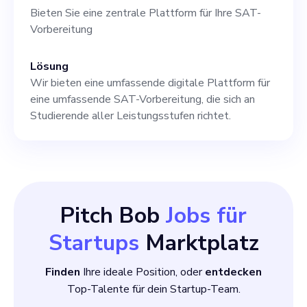
Markttrends und
Bieten Sie eine zentrale Plattform für Ihre SAT-
Wettbewerbern Ideale
Vorbereitung
Kandidaten sollten über
Lösung
langjährige Erfahrung im
Wir bieten eine umfassende digitale Plattform für
Produktmanagement,
eine umfassende SAT-Vorbereitung, die sich an
Studierende aller Leistungsstufen richtet.
vorzugsweise im EdTech-
Bereich, und über ein
ausgeprägtes Verständnis des
SAT-Vorbereitungsprozesses
Pitch Bob
Jobs für
verfügen. Vertrautheit mit KI-
Startups
Marktplatz
Technologie und
Finden
Ihre ideale Position, oder
entdecken
Top-Talente für dein Startup-Team.