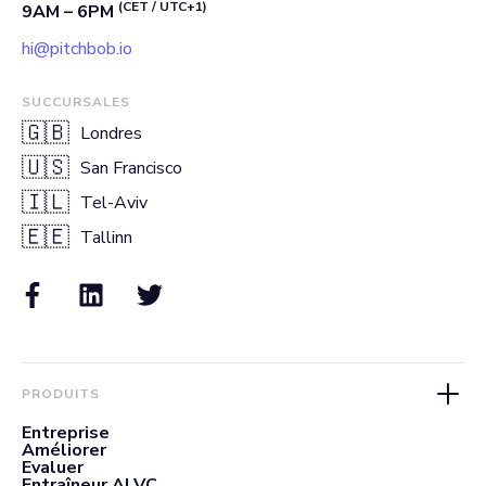
(CET / UTC+1)
9AM – 6PM
hi@pitchbob.io
SUCCURSALES
🇬🇧
Londres
🇺🇸
San Francisco
🇮🇱
Tel-Aviv
🇪🇪
Tallinn
PRODUITS
Entreprise
Améliorer
Evaluer
Entraîneur AI VC