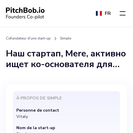
FR
Cofondateur d'une start-up
Simple
Наш стартап, Mere, активно
ищет ко-основателя для
принятия важных
управленческих решений и
дальнейшего развития
À PROPOS DE
SIMPLE
компании. Вам предстоит
Personne de contact
активно участвовать в
Vitaly
формировании видения
Nom de la start-up