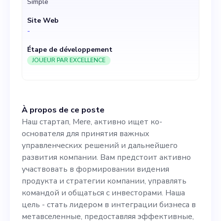
Simple
продукта и стратегии
Site Web
компании, управлять
-
командой и общаться с
Étape de développement
инвесторами. Наша цель -
JOUEUR PAR EXCELLENCE
стать лидером в
интеграции бизнеса в
À propos de ce poste
метавселенные,
Наш стартап, Mere, активно ищет ко-
предоставляя
основателя для принятия важных
управленческих решений и дальнейшего
эффективные, простые в
развития компании. Вам предстоит активно
использовании и
участвовать в формировании видения
продукта и стратегии компании, управлять
экономически выгодные
командой и общаться с инвесторами. Наша
решения нашим клиентам -
цель - стать лидером в интеграции бизнеса в
метавселенные, предоставляя эффективные,