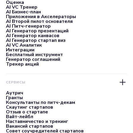
Оценка
AI VC Тренер
AI Бизнес-план
Приложения в Акселераторы
AI Второй пилот основателя
AI Питч-генератор
AI Генератор презентаций
AI Генератор канвасов
AI Генератор стартап виз
AI VC Аналитик
Интеграции
Бесплатный инструмент
Генератор соглашений
Трекер акций
СЕРВИСЫ
Аутрич
Гранты
Консультанты по питч-декам
Скаутинг стартапов
Отзыв о стартапе
Вайт-лейбл
Наставничество и трекинг
Вакансий стартапов
Совет соучредителей стартапов