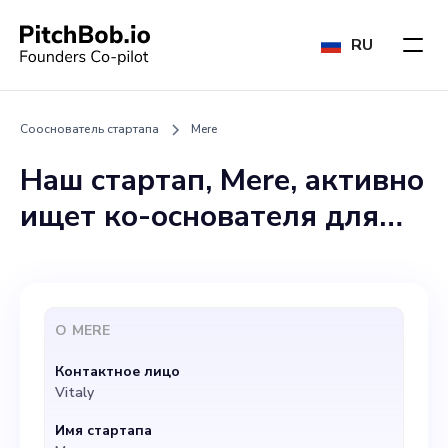
RU
Сооснователь стартапа
Mere
Наш стартап, Mere, активно
ищет ко-основателя для
принятия важных
управленческих решений и
дальнейшего развития
О
MERE
компании. Вам предстоит
Контактное лицо
активно участвовать в
Vitaly
формировании видения
Имя стартапа