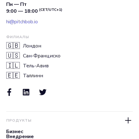
Пн — Пт
(CET/UTC+1)
9:00 — 18:00
hi@pitchbob.io
ФИЛИАЛЫ
🇬🇧
Лондон
🇺🇸
Сан-Франциско
🇮🇱
Тель-Авив
🇪🇪
Таллинн
ПРОДУКТЫ
Бизнес
Внедрение