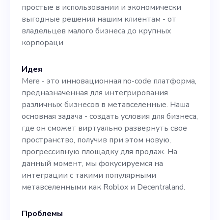
от владельцев малого
простые в использовании и экономически
бизнеса до крупных
выгодные решения нашим клиентам - от
владельцев малого бизнеса до крупных
корпораци
корпораци
Идея
Mere - это инновационная no-code платформа,
предназначенная для интегрирования
различных бизнесов в метавселенные. Наша
основная задача - создать условия для бизнеса,
где он сможет виртуально развернуть свое
пространство, получив при этом новую,
прогрессивную площадку для продаж. На
данный момент, мы фокусируемся на
интеграции с такими популярными
метавселенными как Roblox и Decentraland.
Проблемы