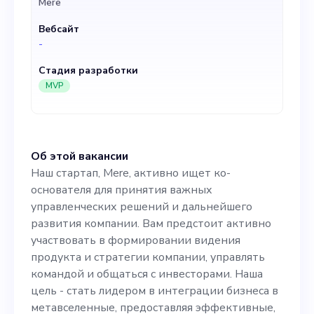
Mere
продукта и стратегии
Вебсайт
компании, управлять
-
командой и общаться с
Стадия разработки
инвесторами. Наша цель -
MVP
стать лидером в
интеграции бизнеса в
Об этой вакансии
метавселенные,
Наш стартап, Mere, активно ищет ко-
предоставляя
основателя для принятия важных
управленческих решений и дальнейшего
эффективные, простые в
развития компании. Вам предстоит активно
использовании и
участвовать в формировании видения
продукта и стратегии компании, управлять
экономически выгодные
командой и общаться с инвесторами. Наша
решения нашим клиентам -
цель - стать лидером в интеграции бизнеса в
метавселенные, предоставляя эффективные,