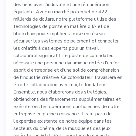
422 milliards de dollars,
des liens avec l'industrie et une rémunération
notre plateforme utilise des
équitable. Avec un marché potentiel de 422
milliards de dollars, notre plateforme utilise des
technologies de pointe en
technologies de pointe en matière d'IA et de
matière d'IA et de blockchain
blockchain pour simplifier la mise en réseau,
sécuriser les systèmes de paiement et connecter
pour simplifier la mise en
les créatifs à des experts pour un travail
réseau, sécuriser les
collaboratif significatif. Le poste de cofondateur
nécessite une personne dynamique dotée d'un fort
systèmes de paiement et
esprit d'entreprise et d'une solide compréhension
connecter les créatifs à des
de l'industrie créative. Ce cofondateur travaillera en
étroite collaboration avec moi, le fondateur.
experts pour un travail
Ensemble, nous élaborerons des stratégies,
collaboratif significatif. Le
obtiendrons des financements supplémentaires et
exécuterons les opérations quotidiennes de notre
poste de cofondateur
entreprise en pleine croissance. Tirant parti de
nécessite une personne
l'expertise existante de notre équipe dans les
secteurs du cinéma, de la musique et des jeux
dynamique dotée d'un fort
vidéo, le candidat idéal apportera de nouvelles