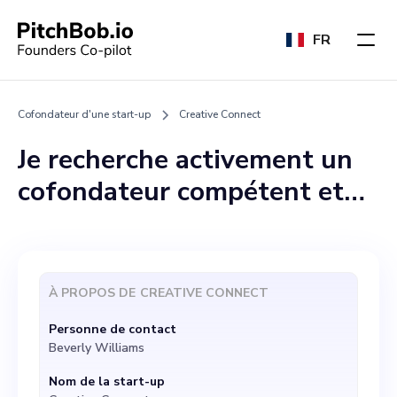
FR
Cofondateur d'une start-up
Creative Connect
Je recherche activement un
cofondateur compétent et
engagé pour ma start-up,
Creative Connect. En tant
qu'entreprise, nous aspirons
À PROPOS DE
CREATIVE CONNECT
à responsabiliser les créatifs
Personne de contact
en leur fournissant une
Beverly Williams
plateforme de collaboration
Nom de la start-up