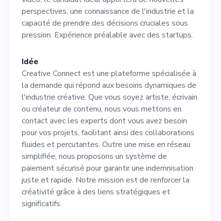
esprit d'entreprise et d'une
perspectives, une connaissance de l'industrie et la
capacité de prendre des décisions cruciales sous
solide compréhension de
pression. Expérience préalable avec des startups.
l'industrie créative. Ce
cofondateur travaillera en
Idée
Creative Connect est une plateforme spécialisée à
étroite collaboration avec
la demande qui répond aux besoins dynamiques de
moi, le fondateur. Ensemble,
l'industrie créative. Que vous soyez artiste, écrivain
ou créateur de contenu, nous vous mettons en
nous élaborerons des
contact avec les experts dont vous avez besoin
stratégies, obtiendrons des
pour vos projets, facilitant ainsi des collaborations
fluides et percutantes. Outre une mise en réseau
financements
simplifiée, nous proposons un système de
supplémentaires et
paiement sécurisé pour garantir une indemnisation
juste et rapide. Notre mission est de renforcer la
exécuterons les opérations
créativité grâce à des liens stratégiques et
quotidiennes de notre
significatifs.