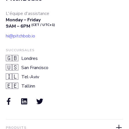
L'équipe d'assistance
Monday – Friday
(CET / UTC+1)
9AM – 6PM
hi@pitchbob.io
SUCCURSALES
🇬🇧
Londres
🇺🇸
San Francisco
🇮🇱
Tel-Aviv
🇪🇪
Tallinn
PRODUITS