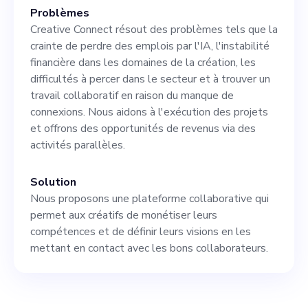
entreprise en pleine
Problèmes
croissance. Tirant parti de
Creative Connect résout des problèmes tels que la
crainte de perdre des emplois par l'IA, l'instabilité
l'expertise existante de
financière dans les domaines de la création, les
notre équipe dans les
difficultés à percer dans le secteur et à trouver un
travail collaboratif en raison du manque de
secteurs du cinéma, de la
connexions. Nous aidons à l'exécution des projets
musique et des jeux vidéo, le
et offrons des opportunités de revenus via des
activités parallèles.
candidat idéal apportera de
nouvelles perspectives, une
Solution
connaissance de l'industrie
Nous proposons une plateforme collaborative qui
permet aux créatifs de monétiser leurs
et la capacité de prendre des
compétences et de définir leurs visions en les
décisions cruciales sous
mettant en contact avec les bons collaborateurs.
pression. Expérience
préalable avec des startups.