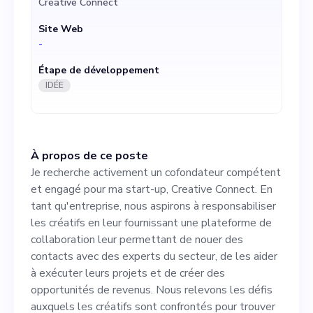
Creative Connect
leur permettant de nouer
Site Web
des contacts avec des
-
experts du secteur, de les
Étape de développement
aider à exécuter leurs
IDÉE
projets et de créer des
opportunités de revenus.
À propos de ce poste
Nous relevons les défis
Je recherche activement un cofondateur compétent
auxquels les créatifs sont
et engagé pour ma start-up, Creative Connect. En
tant qu'entreprise, nous aspirons à responsabiliser
confrontés pour trouver des
les créatifs en leur fournissant une plateforme de
liens avec l'industrie et une
collaboration leur permettant de nouer des
contacts avec des experts du secteur, de les aider
rémunération équitable.
à exécuter leurs projets et de créer des
Avec un marché potentiel de
opportunités de revenus. Nous relevons les défis
auxquels les créatifs sont confrontés pour trouver