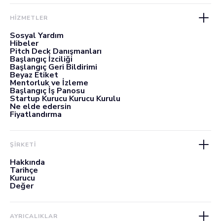
HİZMETLER
Sosyal Yardım
Hibeler
Pitch Deck Danışmanları
Başlangıç İzciliği
Başlangıç Geri Bildirimi
Beyaz Etiket
Mentorluk ve İzleme
Başlangıç İş Panosu
Startup Kurucu Kurucu Kurulu
Ne elde edersin
Fiyatlandırma
ŞİRKETİ
Hakkında
Tarihçe
Kurucu
Değer
AYRICALIKLAR