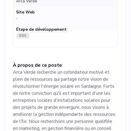
Arca Verde
entreprises locales
Site Web
d'installations solaires pour
-
des projets de grande
Étape de développement
envergure, nous visons à
IDÉE
améliorer la gestion
indépendante des ressources
À propos de ce poste
de l'île. Nous recherchons
Arca Verde recherche un cofondateur motivé et
une personne qualifiée en
plein de ressources qui partage notre vision de
révolutionner l'énergie solaire en Sardaigne. Forts
marketing, en gestion
de notre conviction qu'il est important d'unir les
financière ou en conseil
entreprises locales d'installations solaires pour
des projets de grande envergure, nous visons à
juridique qui est non
améliorer la gestion indépendante des ressources
seulement passionnée par
de l'île. Nous recherchons une personne qualifiée
en marketing, en gestion financière ou en conseil