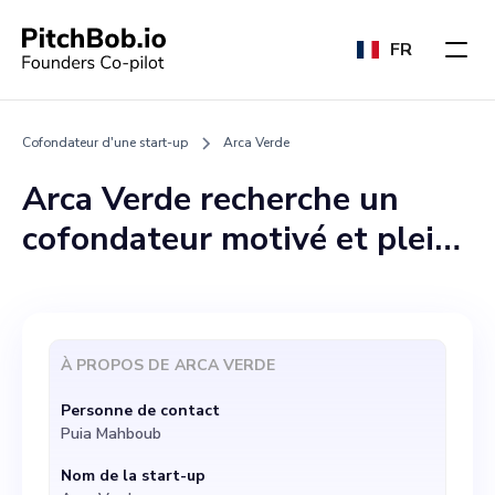
FR
Cofondateur d'une start-up
Arca Verde
Arca Verde recherche un
cofondateur motivé et plein
de ressources qui partage
notre vision de révolutionner
l'énergie solaire en
À PROPOS DE
ARCA VERDE
Sardaigne. Forts de notre
Personne de contact
conviction qu'il est
Puia Mahboub
important d'unir les
Nom de la start-up