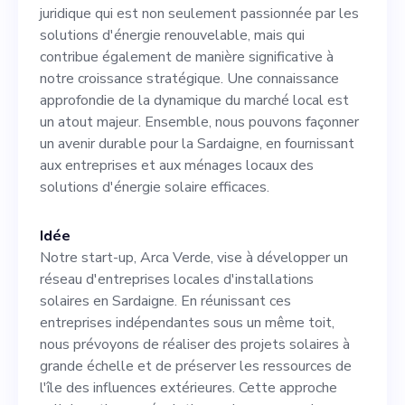
les solutions d'énergie
juridique qui est non seulement passionnée par les
renouvelable, mais qui
solutions d'énergie renouvelable, mais qui
contribue également de manière significative à
contribue également de
notre croissance stratégique. Une connaissance
manière significative à notre
approfondie de la dynamique du marché local est
un atout majeur. Ensemble, nous pouvons façonner
croissance stratégique. Une
un avenir durable pour la Sardaigne, en fournissant
connaissance approfondie de
aux entreprises et aux ménages locaux des
solutions d'énergie solaire efficaces.
la dynamique du marché
local est un atout majeur.
Idée
Ensemble, nous pouvons
Notre start-up, Arca Verde, vise à développer un
réseau d'entreprises locales d'installations
façonner un avenir durable
solaires en Sardaigne. En réunissant ces
pour la Sardaigne, en
entreprises indépendantes sous un même toit,
nous prévoyons de réaliser des projets solaires à
fournissant aux entreprises
grande échelle et de préserver les ressources de
et aux ménages locaux des
l'île des influences extérieures. Cette approche