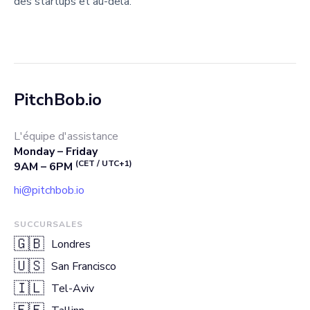
des startups et au-delà.
PitchBob.io
L'équipe d'assistance
Monday – Friday
(CET / UTC+1)
9AM – 6PM
hi@pitchbob.io
SUCCURSALES
🇬🇧
Londres
🇺🇸
San Francisco
🇮🇱
Tel-Aviv