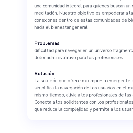
para mejorar lo
una comunidad integral para quienes buscan un e
meditación. Nuestro objetivo es empoderar a l
conexiones dentro de estas comunidades de bien
compartirá nues
hacia el bienestar general.
poseerá excelen
Problemas
dificultad para navegar en un universo fragmen
problemas y ten
dolor administrativo para los profesionales
relaciones con l
Solución
La solución que ofrece mi empresa emergente e
simplifica la navegación de los usuarios en el m
en siila.org pa
mismo tiempo, alivia a los profesionales de las
Conecta a los solicitantes con los profesionale
nosotros y post
que reduce la complejidad y permite a los usuar
misión de hacer