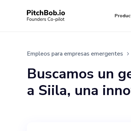
Produc
Empleos para empresas emergentes
Buscamos un ges
a Siila, una in
holístico que ti
recursos fragme