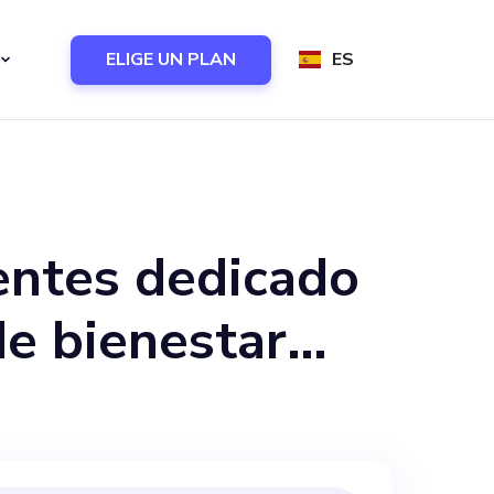
ELIGE UN PLAN
ES
entes dedicado
de bienestar
ificar los
usiastas del