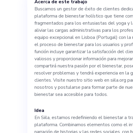
Acerca de este trabajo
yoga y la medita
Buscamos un gestor de éxito de clientes dedica
plataforma de bienestar holístico que tiene como
cargas administ
fragmentados para los entusiastas del yoga y l
aliviar las cargas administrativas para los prof
campo. Te unirá
equipo excepcional en Lisboa (Portugal) con la m
el proceso de bienestar para los usuarios y pr
función incluye garantizar la satisfacción del cli
(Portugal) con l
valiosos y proporcionar información para mejorar
compartirá nuestra pasión por el bienestar, po
el proceso de b
resolver problemas y tendrá experiencia en la g
clientes. Visite nuestro sitio web en siila.org 
nosotros y postularse para formar parte de nue
profesionales d
bienestar sea accesible para todos.
garantizar la sa
Idea
En Siila, estamos redefiniendo el bienestar a t
comentarios val
plataforma. Combinamos elementos como el int
narración de historias y las redes sociales, con 