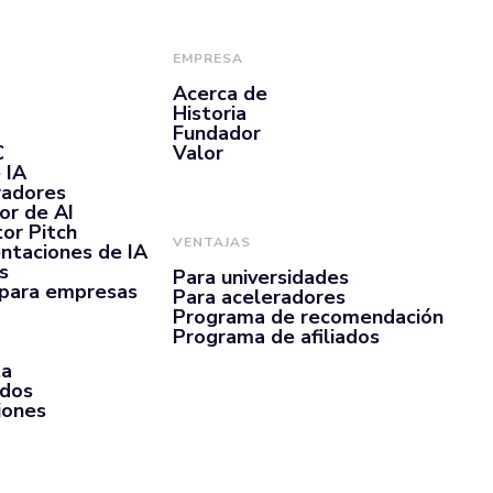
EMPRESA
Acerca de
Historia
Fundador
C
Valor
 IA
radores
or de AI
or Pitch
VENTAJAS
ntaciones de IA
s
Para universidades
 para empresas
Para aceleradores
Programa de recomendación
Programa de afiliados
ta
rdos
iones