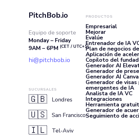
PitchBob.io
PRODUCTOS
Empresarial
Mejorar
Equipo de soporte
Evalúe
Monday – Friday
Entrenador de IA V
(CET / UTC+1)
9AM – 6PM
Plan de negocios de
Aplicación de acele
hi@pitchbob.io
Copiloto del fundad
Generador AI Elevat
Generador de prese
Generador AI Canva
Generador de visas
emergentes de IA
SUCURSALES
Analista de IA VC
🇬🇧
Integraciones
Londres
Herramienta gratui
Generador de acue
🇺🇸
San Francisco
Seguimiento de acc
🇮🇱
Tel-Aviv