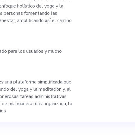
s productos. El cand
nfoque holístico del yoga y la
as personas fomentando las
estar, amplificando así el camino
tra pasión por el bi
tes habilidades par
tado para los usuarios y mucho
drá experiencia en 
os clientes. Visite 
s una plataforma simplificada que
undo del yoga y la meditación y, al
ra obtener más infor
 onerosas tareas administrativas.
s de una manera más organizada, lo
ularse para formar 
ios
 que el bienestar se