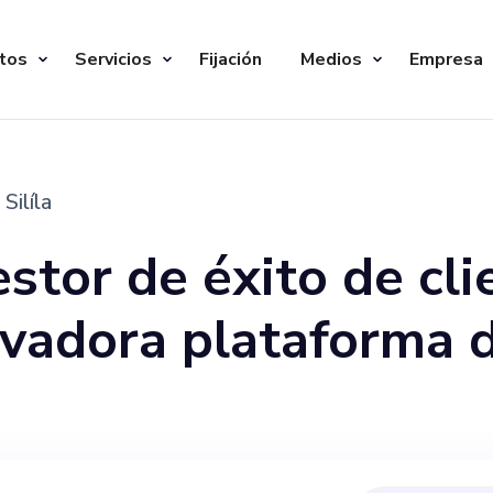
tos
Servicios
Fijación
Medios
Empresa
Silíla
tor de éxito de cli
novadora plataforma 
ene como objetivo un
ntados para los ent