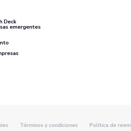
ch Deck
sas emergentes
ento
mpresas
kies
Términos y condiciones
Política de ree