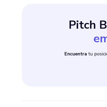
todos.
Pitch 
em
Encuentra
tu posici