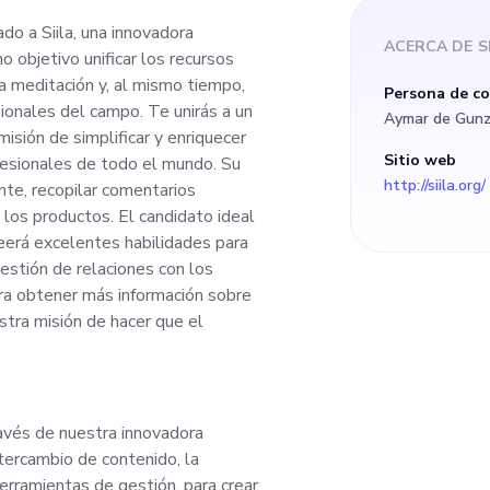
ción y, al mismo tie
do a Siila, una innovadora
ACERCA DE
S
 objetivo unificar los recursos
rativas para los pro
a meditación y, al mismo tiempo,
Persona de c
esionales del campo. Te unirás a un
Aymar de Gun
s a un equipo excep
isión de simplificar y enriquecer
Sitio web
ofesionales de todo el mundo. Su
http://siila.org/
ente, recopilar comentarios
a misión de simplifi
 los productos. El candidato ideal
seerá excelentes habilidades para
ienestar para los us
estión de relaciones con los
para obtener más información sobre
stra misión de hacer que el
e todo el mundo. Su
tisfacción del cliente
ravés de nuestra innovadora
iosos y proporciona
ercambio de contenido, la
herramientas de gestión, para crear