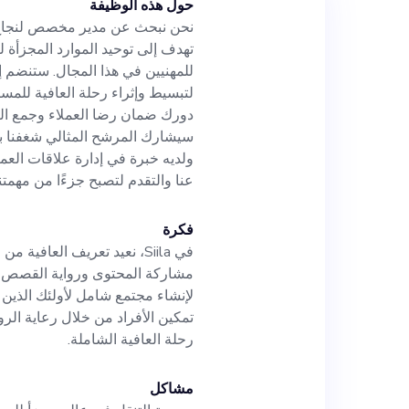
حول هذه الوظيفة
في مهمة لتبسيط وإ
تهدف إلى توحيد الموارد المجزأة لع
والمهنيين في جميع
للمهنيين في هذا المجال. ستنضم إ
لتبسيط وإثراء رحلة العافية للمس
العملاء وجمع التعل
دورك ضمان رضا العملاء وجمع التع
سيشارك المرشح المثالي شغفنا با
سيشارك المرشح الم
عنا والتقدم لتصبح جزءًا من مهمتن
رائعة في حل المشك
فكرة
في Siila، نعيد تعريف العافي
مشاركة المحتوى ورواية القصص وو
لإنشاء مجتمع شامل لأولئك الذين 
تمكين الأفراد من خلال رعاية الر
والتقدم لتصبح جزءً
رحلة العافية الشاملة.
الجميع.
مشاكل