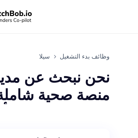
وظائف بدء التشغيل
سيلا
منصة صحية شاملة ر
لعشاق اليوغا والتأ
هذا المجال. ستنضم