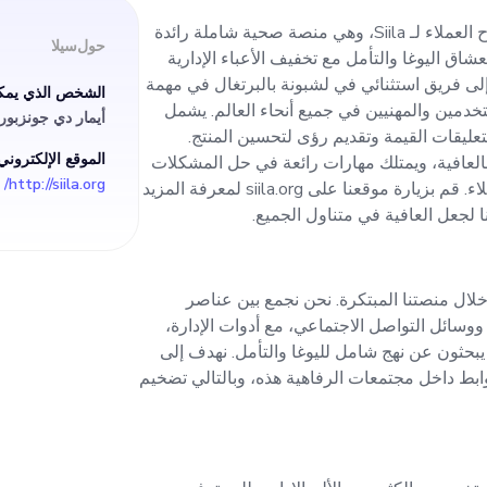
ثراء رحلة العافية للم
نحن نبحث عن مدير مخصص لنجاح العملاء لـ Siila، وهي منصة صحية شاملة رائدة
حول
سيلا
شاق اليوغا والتأمل مع تخفيف الأعباء الإدارية
 أنحاء العالم. يشمل 
لى فريق استثنائي في لشبونة بالبرتغال في مهمة
الشخص الذي يمكن
تخدمين والمهنيين في جميع أنحاء العالم. يشمل
أيمار دي جونزبور
يقات القيمة وتقديم رؤى
ليقات القيمة وتقديم رؤى لتحسين المنتج.
الموقع الإلكتروني
لعافية، ويمتلك مهارات رائعة في حل المشكلات
http://siila.org/
ولديه خبرة في إدارة علاقات العملاء. قم بزيارة موقعنا على siila.org لمعرفة المزيد
ثالي شغفنا بالعافية، 
ا لجعل العافية في متناول الجميع.
لات ولديه خبرة في إد
ة من خلال منصتنا المبتكرة. نحن نجمع بين عناصر
العملا
سائل التواصل الاجتماعي، مع أدوات الإدارة،
يبحثون عن نهج شامل لليوغا والتأمل. نهدف إلى
وابط داخل مجتمعات الرفاهية هذه، وبالتالي تضخيم
ا من مهمتنا لجعل العاف