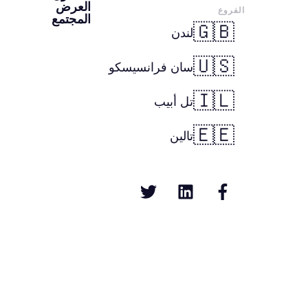
العرض
الفروع
المجتمع
🇬🇧
لندن
🇺🇸
سان فرانسيسكو
🇮🇱
تل أبيب
🇪🇪
تالين