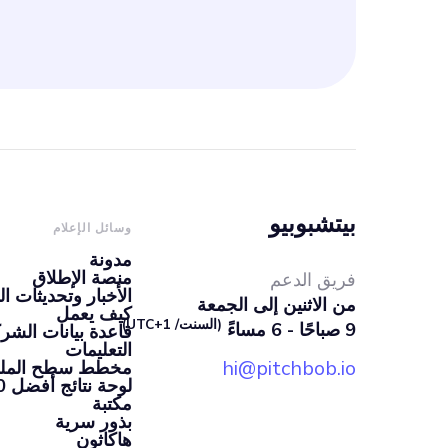
بيتشبوبيو
وسائل الإعلام
مدونة
منصة الإطلاق
فريق الدعم
الأخبار وتحديثات ال
من الاثنين إلى الجمعة
كيف يعمل
(السنت/ UTC+1)
9 صباحًا - 6 مساءً
قاعدة بيانات الشرك
التعليمات
hi@pitchbob.io
مخطط سطح الملعب 
لوحة نتائج أفضل 100 شركة ناشئة
مكتبة
بذور سرية
هاكاثون