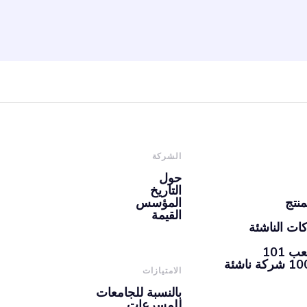
الشركة
حول
التاريخ
منتج
المؤسس
القيمة
ات الناشئة
101
الامتيازات
بالنسبة للجامعات
للمسرعات