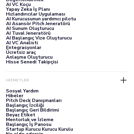
AI VC Koçu
Yapay Zeka İş Planı
Hızlandırıcılar Uygulaması
AI Kurucusunun yardımcı pilotu
AI Asansör Pitch Jeneratörü
AI Sunum Oluşturucu
AI Tuval Jeneratörü
AI Başlangıç Vize Oluşturucu
AI VC Analisti
Entegrasyonlar
Ücretsiz araç
Anlaşma Oluşturucu
Hisse Senedi Takipçisi
HİZMETLER
Sosyal Yardım
Hibeler
Pitch Deck Danışmanları
Başlangıç İzciliği
Başlangıç Geri Bildirimi
Beyaz Etiket
Mentorluk ve İzleme
Başlangıç İş Panosu
Startup Kurucu Kurucu Kurulu