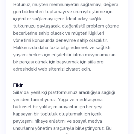
sağlamayı, değerli geri
Rolünüz, müşteri memnuniyetini sağlamayı, değerli
bildirimleri toplamayı ve
geri bildirimleri toplamayı ve ürün iyileştirme için
içgörüler sağlamayı içerir. İdeal aday, sağlık
ürün iyileştirme için
tutkumuzu paylaşacak, olağanüstü problem çözme
içgörüler sağlamayı içerir.
becerilerine sahip olacak ve müşteri ilişkileri
yönetimi konusunda deneyime sahip olacaktır.
İdeal aday, sağlık tutkumuzu
Hakkımızda daha fazla bilgi edinmek ve sağlıklı
paylaşacak, olağanüstü
yaşamı herkes için erişilebilir kılma misyonumuzun
bir parçası olmak için başvurmak için siila.org
problem çözme becerilerine
adresindeki web sitemizi ziyaret edin.
sahip olacak ve müşteri
ilişkileri yönetimi konusunda
Fikir
Siila"da, yenilikçi platformumuz aracılığıyla sağlığı
deneyime sahip olacaktır.
yeniden tanımlıyoruz. Yoga ve meditasyona
Hakkımızda daha fazla bilgi
bütünsel bir yaklaşım arayanlar için her şeyi
kapsayan bir topluluk oluşturmak için içerik
edinmek ve sağlıklı yaşamı
paylaşımı, hikaye anlatımı ve sosyal medya
herkes için erişilebilir kılma
unsurlarını yönetim araçlarıyla birleştiriyoruz. Bu