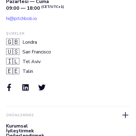
Pazartesi — Cuma
(CET/UTC+1)
09:00 — 18:00
hi@pitchbob.io
ŞUBELER
🇬🇧
Londra
🇺🇸
San Francisco
🇮🇱
Tel Aviv
🇪🇪
Talin
ÜRÜNLERIMIZ
Kurumsal
İyileştirmek
Değerlendirmek