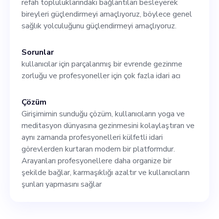
refah topluluklarındaki bağlantıları besleyerek
misyonumuzun bir parçası
bireyleri güçlendirmeyi amaçlıyoruz, böylece genel
olmak için başvurmak için
sağlık yolculuğunu güçlendirmeyi amaçlıyoruz.
siila.org adresindeki web
Sorunlar
sitemizi ziyaret edin.
kullanıcılar için parçalanmış bir evrende gezinme
zorluğu ve profesyoneller için çok fazla idari acı
Çözüm
Girişimimin sunduğu çözüm, kullanıcıların yoga ve
meditasyon dünyasına gezinmesini kolaylaştıran ve
aynı zamanda profesyonelleri külfetli idari
görevlerden kurtaran modern bir platformdur.
Arayanları profesyonellere daha organize bir
şekilde bağlar, karmaşıklığı azaltır ve kullanıcıların
şunları yapmasını sağlar