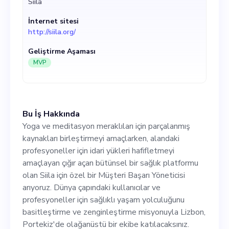
Siila
platformu olan Siila için özel
İnternet sitesi
bir Müşteri Başarı Yöneticisi
http://siila.org/
arıyoruz. Dünya çapındaki
Geliştirme Aşaması
kullanıcılar ve
MVP
profesyoneller için sağlıklı
yaşam yolculuğunu
Bu İş Hakkında
basitleştirme ve
Yoga ve meditasyon meraklıları için parçalanmış
zenginleştirme misyonuyla
kaynakları birleştirmeyi amaçlarken, alandaki
profesyoneller için idari yükleri hafifletmeyi
Lizbon, Portekiz'de
amaçlayan çığır açan bütünsel bir sağlık platformu
olağanüstü bir ekibe
olan Siila için özel bir Müşteri Başarı Yöneticisi
arıyoruz. Dünya çapındaki kullanıcılar ve
katılacaksınız. Rolünüz,
profesyoneller için sağlıklı yaşam yolculuğunu
müşteri memnuniyetini
basitleştirme ve zenginleştirme misyonuyla Lizbon,
Portekiz'de olağanüstü bir ekibe katılacaksınız.