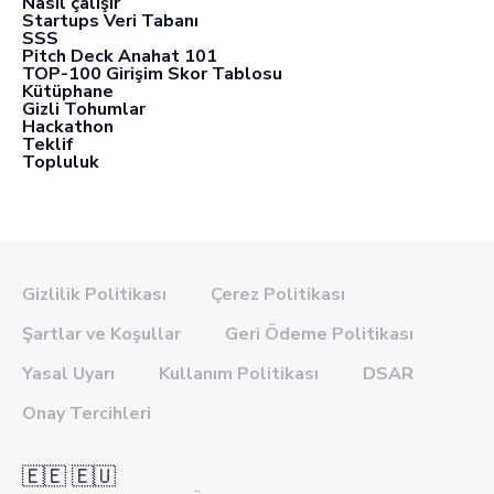
Nasıl çalışır
Startups Veri Tabanı
SSS
Pitch Deck Anahat 101
TOP-100 Girişim Skor Tablosu
Kütüphane
Gizli Tohumlar
Hackathon
Teklif
Topluluk
Gizlilik Politikası
Çerez Politikası
Şartlar ve Koşullar
Geri Ödeme Politikası
Yasal Uyarı
Kullanım Politikası
DSAR
Onay Tercihleri
🇪🇪 🇪🇺