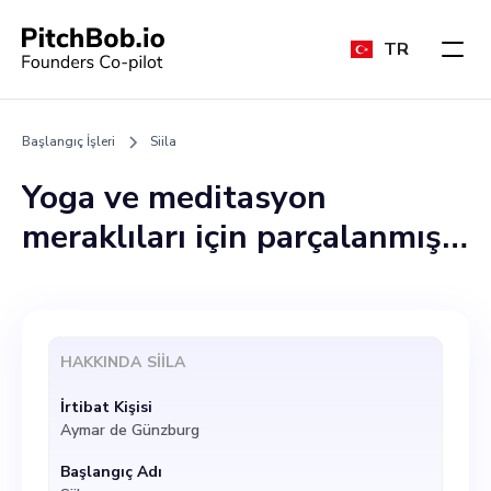
TR
Başlangıç İşleri
Siila
Yoga ve meditasyon
meraklıları için parçalanmış
kaynakları birleştirmeyi
amaçlarken, alandaki
profesyoneller için idari
HAKKINDA
SIILA
yükleri hafifletmeyi
İrtibat Kişisi
amaçlayan çığır açan
Aymar de Günzburg
bütünsel bir sağlık
Başlangıç Adı