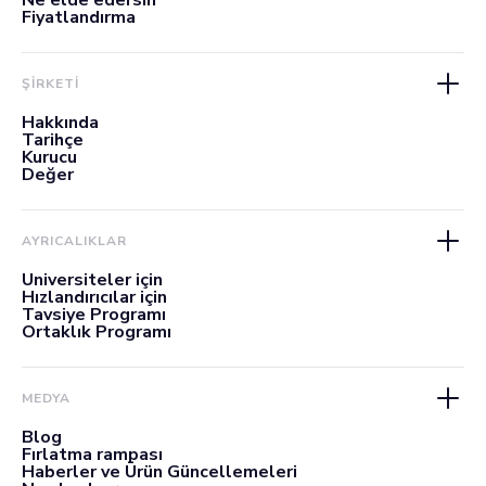
Ne elde edersin
Fiyatlandırma
ŞİRKETİ
Hakkında
Tarihçe
Kurucu
Değer
AYRICALIKLAR
Üniversiteler için
Hızlandırıcılar için
Tavsiye Programı
Ortaklık Programı
MEDYA
Blog
Fırlatma rampası
Haberler ve Ürün Güncellemeleri