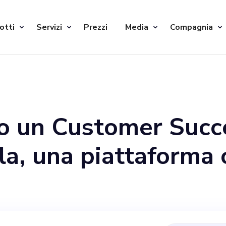
otti
Servizi
Prezzi
Media
Compagnia
o un Customer Suc
la, una piattaforma o
tiva che mira a unif
 gli appassionati d