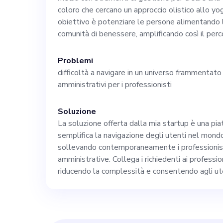
approfondimenti
coloro che cercano un approccio olistico allo yog
obiettivo è potenziare le persone alimentando l
comunità di benessere, amplificando così il pe
Il candidato ide
Problemi
per il benessere
difficoltà a navigare in un universo frammentato
amministrativi per i professionisti
risoluzione dei
Soluzione
gestione delle re
La soluzione offerta dalla mia startup è una pi
semplifica la navigazione degli utenti nel mond
sollevando contemporaneamente i professionist
sito web all'ind
amministrative. Collega i richiedenti ai professio
riducendo la complessità e consentendo agli ute
di noi e candida
nostra missione