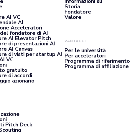
se
Informazioni su
e
Storia
Fondatore
re AI VC
Valore
iendale AI
ione Acceleratori
del fondatore di AI
re AI Elevator Pitch
VANTAGGI
re di presentazioni AI
re AI Canvas
Per le università
e di visti per startup AI
Per acceleratori
 AI VC
Programma di riferimento
oni
Programma di affiliazione
o gratuito
re di accordi
ggio azionario
zzazione
oni
ti Pitch Deck
Scouting