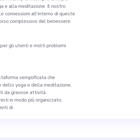
 per il miglioramen
a e alla meditazione. Il nostro
e connessioni all'interno di queste
rcorso complessivo del benessere.
ale condividerà la n
, possederà eccezion
 per gli utenti e molti problemi
 problemi e avrà espe
lazioni con i clienti.
attaforma semplificata che
o dello yoga e della meditazione,
i da gravose attività
irizzo siila.org per s
nisti in modo più organizzato,
nti di
rti per entrare a far
 di rendere il benes