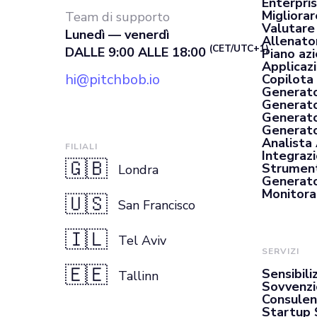
Enterpri
Migliorar
Team di supporto
Valutare
Lunedì — venerdì
Allenato
(CET/UTC+1)
DALLE 9:00 ALLE 18:00
Piano az
Applicaz
hi@pitchbob.io
Copilota 
Generato
Generato
Generato
Generator
Analista
FILIALI
Integrazi
🇬🇧
Strument
Londra
Generato
Monitora
🇺🇸
San Francisco
🇮🇱
Tel Aviv
SERVIZI
🇪🇪
Sensibili
Tallinn
Sovvenzi
Consulen
Startup 