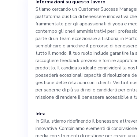
Informazioni su questo lavoro
meditazione, al
Stiamo cercando un Customer Success Manager d
piattaforma olistica di benessere innovativa che 
amministrativi p
frammentate per gli appassionati di yoga e med
contempo gli oneri amministrativi per i profession
Entrerai a far p
parte di un team eccezionale a Lisbona, in Porto
semplificare e arricchire il percorso di benessere
tutto il mondo. Il tuo ruolo include garantire la 
Lisbona, in Port
raccogliere feedback preziosi e fornire approfon
prodotto. Il candidato ideale condividerà la nos
semplificare e a
possederà eccezionali capacità di risoluzione de
gestione delle relazioni con i clienti. Visita il no
per saperne di più su di noi e candidarti per entr
per utenti e pro
missione di rendere il benessere accessibile a tu
ruolo include ga
Idea
In Siila, stiamo ridefinendo il benessere attrav
raccogliere feed
innovativa. Combiniamo elementi di condivisione 
media con strumenti di gestione per creare un