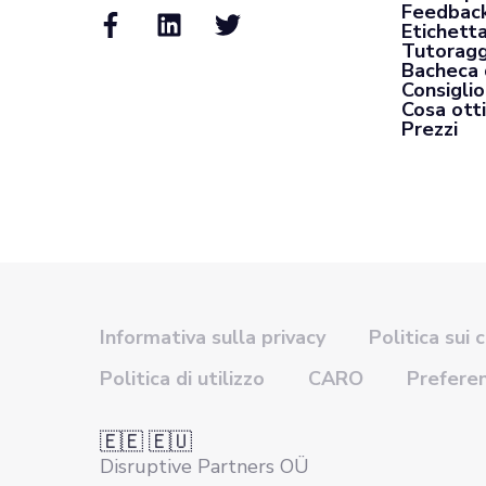
Feedback
Etichett
Tutoragg
Bacheca 
Consiglio
Cosa otti
Prezzi
Informativa sulla privacy
Politica sui 
Politica di utilizzo
CARO
Prefere
🇪🇪 🇪🇺
Disruptive Partners OÜ