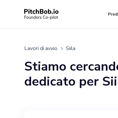
Prod
Lavori di avvio
Siila
Stiamo cercand
dedicato per Sii
benessere innova
frammentate per