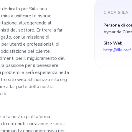
leggerendo al conte
edicato per Siila, una
CIRCA
SIILA
mira a unificare le risorse
er i professionisti d
itazione, alleggerendo al
Persona di co
isti del settore. Entrerai a far
Aymar de Gün
arte di un team ecce
gallo, con la missione di
Sito Web
 per utenti e professionisti di
http://siila.org/
soddisfazione del cliente,
ogallo, con la missi
dimenti per il miglioramento del
tra passione per il benessere,
rricchire il percors
i problemi e avrà esperienza nella
stro sito web all'indirizzo siila.org
are a far parte della nostra
fessionisti di tutto i
tti.
rantire la soddisfaz
erso la nostra piattaforma
back preziosi e forn
di contenuti, narrazione e social
a community onnicomprensiva per