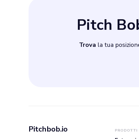
a tutti.
Pitch B
Trova
la tua posizion
Pitchbob.io
PRODOTTI