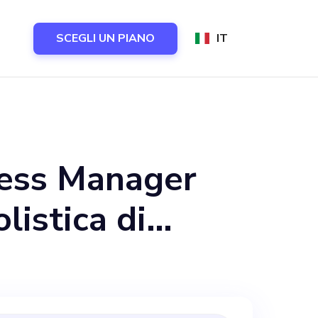
SCEGLI UN PIANO
IT
cess Manager
listica di
icare le risorse
i yoga e