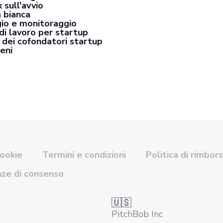
 sull'avvio
a bianca
io e monitoraggio
di lavoro per startup
 dei cofondatori startup
eni
cookie
Termini e condizioni
Politica di rimbor
nze di consenso
🇺🇸
PitchBob Inc