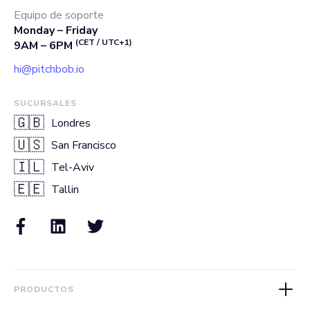
Equipo de soporte
Monday – Friday
(CET / UTC+1)
9AM – 6PM
hi@pitchbob.io
SUCURSALES
🇬🇧
Londres
🇺🇸
San Francisco
🇮🇱
Tel-Aviv
🇪🇪
Tallin
PRODUCTOS