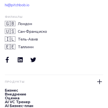
hi@pitchbob.io
ФИЛИАЛЫ
🇬🇧
Лондон
🇺🇸
Сан-Франциско
🇮🇱
Тель-Авив
🇪🇪
Таллинн
ПРОДУКТЫ
Бизнес
Внедрение
Оценка
AI VC Тренер
AI Бизнес-план