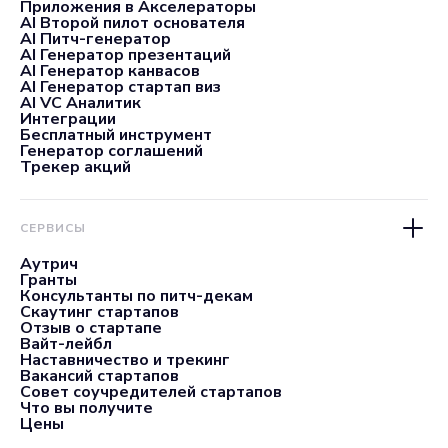
Приложения в Акселераторы
AI Второй пилот основателя
AI Питч-генератор
AI Генератор презентаций
AI Генератор канвасов
AI Генератор стартап виз
AI VC Аналитик
Интеграции
Бесплатный инструмент
Генератор соглашений
Трекер акций
СЕРВИСЫ
Аутрич
Гранты
Консультанты по питч-декам
Скаутинг стартапов
Отзыв о стартапе
Вайт-лейбл
Наставничество и трекинг
Вакансий стартапов
Совет соучредителей стартапов
Что вы получите
Цены