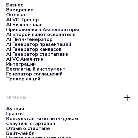
Бизнес
Внедрение
Оценка
AI VC Тренер
AI Бизнес-план
Приложения в Акселераторы
AI Второй пилот основателя
AI Питч-генератор
AI Генератор презентаций
AI Генератор канвасов
AI Генератор стартап виз
AI VC Аналитик
Интеграции
Бесплатный инструмент
Генератор соглашений
Трекер акций
СЕРВИСЫ
Аутрич
Гранты
Консультанты по питч-декам
Скаутинг стартапов
Отзыв о стартапе
Вайт-лейбл