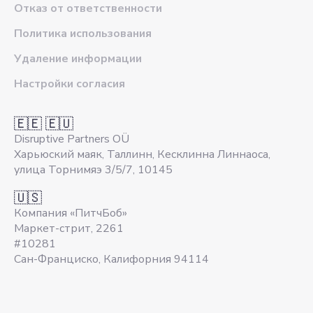
Отказ от ответственности
Политика использования
Удаление информации
Настройки согласия
🇪🇪 🇪🇺
Disruptive Partners OÜ
Харьюский маяк, Таллинн, Кесклинна Линнаоса,
улица Торнимяэ 3/5/7, 10145
🇺🇸
Компания «ПитчБоб»
Маркет-стрит, 2261
#10281
Сан-Франциско, Калифорния 94114