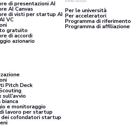
VANTAGGI
re di presentazioni AI
re AI Canvas
Per le università
e di visti per startup AI
Per acceleratori
 AI VC
Programma di riferimento
oni
Programma di affiliazione
o gratuito
re di accordi
ggio azionario
zzazione
oni
ti Pitch Deck
Scouting
 sull'avvio
a bianca
io e monitoraggio
di lavoro per startup
 dei cofondatori startup
eni