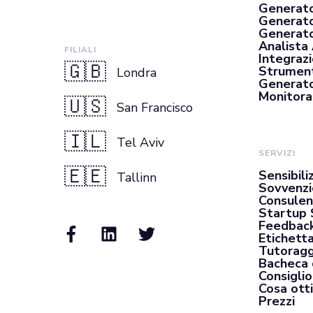
Generato
Generato
Generator
Analista
FILIALI
Integrazi
🇬🇧
Strument
Londra
Generato
Monitora
🇺🇸
San Francisco
🇮🇱
Tel Aviv
SERVIZI
🇪🇪
Sensibili
Tallinn
Sovvenzi
Consulen
Startup 
Feedback
Etichett
Tutoragg
Bacheca 
Consiglio
Cosa otti
Prezzi