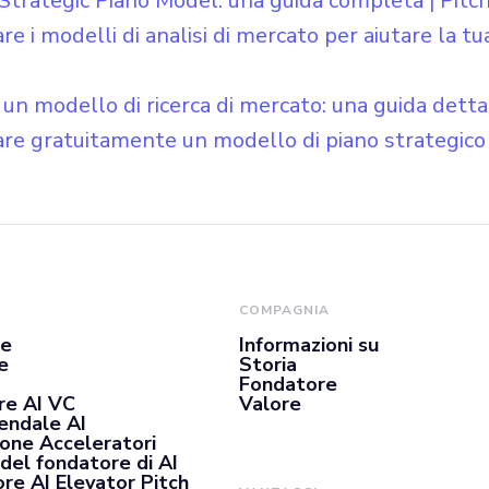
trategic Piano Model: una guida completa | Pitch
re i modelli di analisi di mercato per aiutare la t
un modello di ricerca di mercato: una guida dettag
are gratuitamente un modello di piano strategico 
COMPAGNIA
se
Informazioni su
e
Storia
Fondatore
re AI VC
Valore
iendale AI
ione Acceleratori
del fondatore di AI
re AI Elevator Pitch