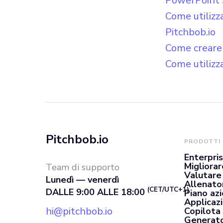
PowerPoint S
Come utilizza
Pitchbob.io
Come creare 
Come utilizz
Pitchbob.io
PRODOTTI
Enterpri
Migliorar
Team di supporto
Valutare
Lunedì — venerdì
Allenato
(CET/UTC+1)
DALLE 9:00 ALLE 18:00
Piano az
Applicaz
hi@pitchbob.io
Copilota 
Generato