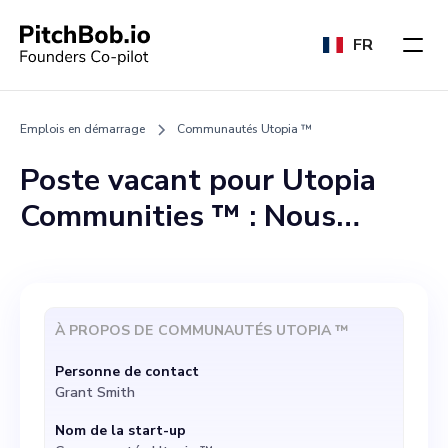
FR
Emplois en démarrage
Communautés Utopia ™️
Poste vacant pour Utopia
Communities ™️ : Nous
sommes une start-up
innovante nommée Utopia
Communities opérant dans
À PROPOS DE
COMMUNAUTÉS UTOPIA ™️
les domaines de l'immobilier,
Personne de contact
de la technologie et de la
Grant Smith
biotechnologie, en nous
Nom de la start-up