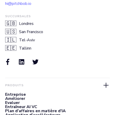
hi@pitchbob.io
SUCCURSALES
🇬🇧
Londres
🇺🇸
San Francisco
🇮🇱
Tel-Aviv
🇪🇪
Tallinn
PRODUITS
Entreprise
Améliorer
Evaluer
Entraîneur AI VC
Plan d'affaires en matière d'IA