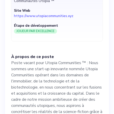
Communautés Utopia ™️
concentrant sur les fusions
Site Web
et acquisitions et la
https://www.utopiacommunities.xyz
croissance du capital. Dans
Étape de développement
le cadre de notre mission
JOUEUR PAR EXCELLENCE
ambitieuse de créer des
communautés utopiques,
À propos de ce poste
nous aspirons à concrétiser
Poste vacant pour Utopia Communities ™️ : Nous
les réalités de la science-
sommes une start-up innovante nommée Utopia
Communities opérant dans les domaines de
fiction grâce à des projets
l'immobilier, de la technologie et de la
diversifiés, notamment dans
biotechnologie, en nous concentrant sur les fusions
et acquisitions et la croissance du capital. Dans le
les domaines de l'éducation,
cadre de notre mission ambitieuse de créer des
de la gouvernance, de la
communautés utopiques, nous aspirons à
concrétiser les réalités de la science-fiction grâce à