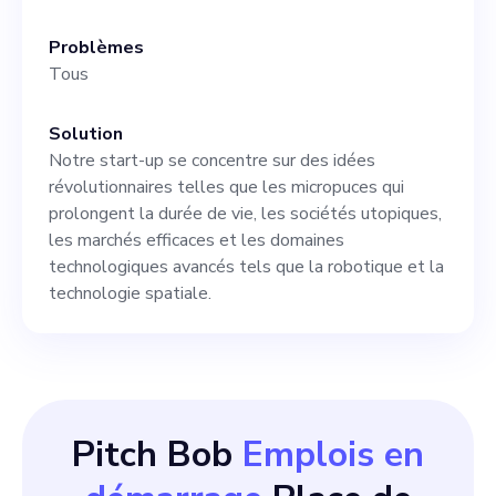
approche innovante axée sur
la longévité à l'aide de
Problèmes
Tous
technologies de pointe. Nous
recherchons des personnes
Solution
talentueuses qui peuvent
Notre start-up se concentre sur des idées
révolutionnaires telles que les micropuces qui
apporter une contribution
prolongent la durée de vie, les sociétés utopiques,
significative à notre équipe
les marchés efficaces et les domaines
technologiques avancés tels que la robotique et la
dans divers domaines.
technologie spatiale.
Pitch Bob
Emplois en