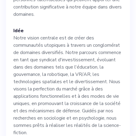
d'utilisateurs comprend tous
contribution significative à notre équipe dans divers
domaines.
ceux qui sont sensibles à
l'idée de « l'infini » et ceux
Idée
qui cherchent à optimiser
Notre vision centrale est de créer des
communautés utopiques à travers un conglomérat
leur expérience de vie. En
de domaines diversifiés. Notre parcours commence
concurrence avec les
en tant que syndicat d'investissement, évoluant
dans des domaines tels que l'éducation, la
entreprises technologiques
gouvernance, la robotique, la VR/AR, les
et biotechnologiques, notre
technologies spatiales et le divertissement. Nous
visons la perfection du marché grâce à des
force réside dans notre
applications fonctionnelles et à des modes de vie
rapidité et notre agilité dans
uniques, en promouvant la croissance de la société
et des mécanismes de défense. Guidés par nos
un secteur en évolution
recherches en sociologie et en psychologie, nous
rapide, associées à notre
sommes prêts à réaliser les réalités de la science-
fiction.