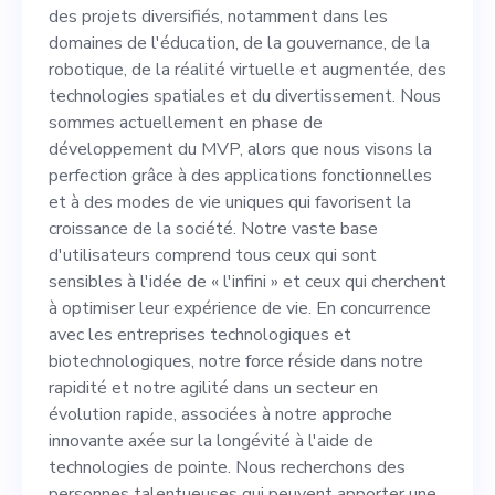
robotique, de la réalité
des projets diversifiés, notamment dans les
virtuelle et augmentée, des
domaines de l'éducation, de la gouvernance, de la
robotique, de la réalité virtuelle et augmentée, des
technologies spatiales et du
technologies spatiales et du divertissement. Nous
divertissement. Nous
sommes actuellement en phase de
développement du MVP, alors que nous visons la
sommes actuellement en
perfection grâce à des applications fonctionnelles
phase de développement du
et à des modes de vie uniques qui favorisent la
croissance de la société. Notre vaste base
MVP, alors que nous visons
d'utilisateurs comprend tous ceux qui sont
la perfection grâce à des
sensibles à l'idée de « l'infini » et ceux qui cherchent
à optimiser leur expérience de vie. En concurrence
applications fonctionnelles
avec les entreprises technologiques et
et à des modes de vie
biotechnologiques, notre force réside dans notre
rapidité et notre agilité dans un secteur en
uniques qui favorisent la
évolution rapide, associées à notre approche
croissance de la société.
innovante axée sur la longévité à l'aide de
technologies de pointe. Nous recherchons des
Notre vaste base
personnes talentueuses qui peuvent apporter une