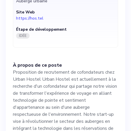
Auberge urbaine
technologie de pointe et
Site Web
sentiment d'appartenance
https://hos.tel
au sein d'une auberge
Étape de développement
respectueuse de
IDÉE
l'environnement. Notre
start-up vise à révolutionner
À propos de ce poste
le secteur des auberges en
Proposition de recrutement de cofondateurs chez
intégrant la technologie
Urban Hostel Urban Hostel est actuellement à la
recherche d'un cofondateur qui partage notre vision
dans les réservations de
de transformer l'expérience de voyage en alliant
chambres, les services aux
technologie de pointe et sentiment
d'appartenance au sein d'une auberge
clients et l'entretien des
respectueuse de l'environnement. Notre start-up
propriétés, tout en
vise à révolutionner le secteur des auberges en
intégrant la technologie dans les réservations de