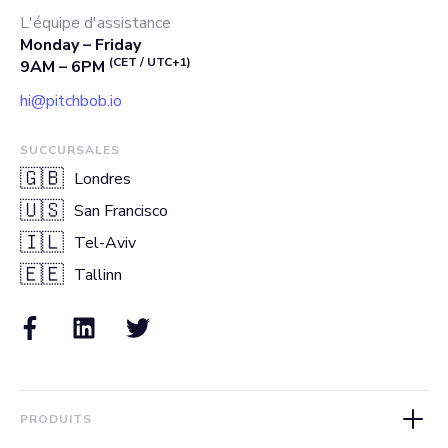
L'équipe d'assistance
Monday – Friday
(CET / UTC+1)
9AM – 6PM
hi@pitchbob.io
SUCCURSALES
🇬🇧
Londres
🇺🇸
San Francisco
🇮🇱
Tel-Aviv
🇪🇪
Tallinn
PRODUITS