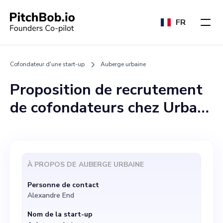
FR
Cofondateur d'une start-up
Auberge urbaine
Proposition de recrutement
de cofondateurs chez Urban
Hostel Urban Hostel est
actuellement à la recherche
d'un cofondateur qui
À PROPOS DE
AUBERGE URBAINE
partage notre vision de
Personne de contact
transformer l'expérience de
Alexandre End
voyage en alliant
Nom de la start-up