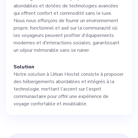
façonner l'avenir de
abordables et dotées de technologies avancées
l'hébergement touristique,
qui offrent confort et commodité sans le luxe.
Nous nous efforçons de fournir un environnement
de collaborer avec une
propre, fonctionnel et axé sur la communauté où
équipe passionnée par la vie
les voyageurs peuvent profiter d'équipements
modernes et d'interactions sociales, garantissant
urbaine et le rôle de la
un séjour mémorable sans se ruiner.
technologie dans son
amélioration.
Solution
Notre solution à Urban Hostel consiste à proposer
des hébergements abordables et intégrés à la
technologie, mettant l'accent sur l'esprit
communautaire pour offrir une expérience de
voyage confortable et inoubliable.