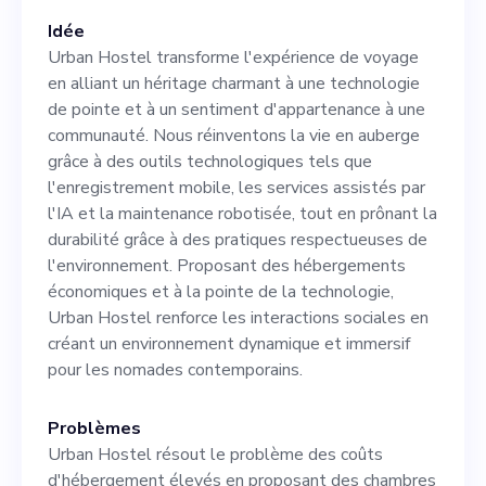
élaborer des plans de
Idée
croissance stratégiques axés
Urban Hostel transforme l'expérience de voyage
en alliant un héritage charmant à une technologie
sur la technologie et à
de pointe et à un sentiment d'appartenance à une
diriger une équipe
communauté. Nous réinventons la vie en auberge
grâce à des outils technologiques tels que
enthousiaste vers notre
l'enregistrement mobile, les services assistés par
vision de devenir un leader
l'IA et la maintenance robotisée, tout en prônant la
durabilité grâce à des pratiques respectueuses de
mondial des auberges
l'environnement. Proposant des hébergements
numériques, durables et
économiques et à la pointe de la technologie,
Urban Hostel renforce les interactions sociales en
centrées sur la communauté.
créant un environnement dynamique et immersif
En tant que cofondateur,
pour les nomades contemporains.
vous aurez l'opportunité
Problèmes
passionnante de contribuer à
Urban Hostel résout le problème des coûts
d'hébergement élevés en proposant des chambres