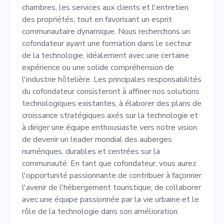
favorisant un esprit
chambres, les services aux clients et l'entretien
communautaire dynamique.
des propriétés, tout en favorisant un esprit
communautaire dynamique. Nous recherchons un
Nous recherchons un
cofondateur ayant une formation dans le secteur
cofondateur ayant une
de la technologie, idéalement avec une certaine
expérience ou une solide compréhension de
formation dans le secteur de
l'industrie hôtelière. Les principales responsabilités
la technologie, idéalement
du cofondateur consisteront à affiner nos solutions
technologiques existantes, à élaborer des plans de
avec une certaine expérience
croissance stratégiques axés sur la technologie et
ou une solide compréhension
à diriger une équipe enthousiaste vers notre vision
de devenir un leader mondial des auberges
de l'industrie hôtelière. Les
numériques, durables et centrées sur la
principales responsabilités
communauté. En tant que cofondateur, vous aurez
l'opportunité passionnante de contribuer à façonner
du cofondateur consisteront
l'avenir de l'hébergement touristique, de collaborer
à affiner nos solutions
avec une équipe passionnée par la vie urbaine et le
rôle de la technologie dans son amélioration.
technologiques existantes, à