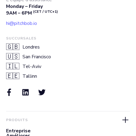
Monday – Friday
(CET / UTC+1)
9AM – 6PM
hi@pitchbob.io
SUCCURSALES
🇬🇧
Londres
🇺🇸
San Francisco
🇮🇱
Tel-Aviv
🇪🇪
Tallinn
PRODUITS
Entreprise
Améliorer