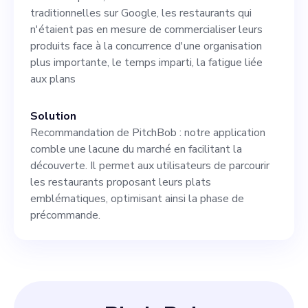
pleine croissance. Compte
traditionnelles sur Google, les restaurants qui
tenu de l'ampleur de
n'étaient pas en mesure de commercialiser leurs
produits face à la concurrence d'une organisation
l'opportunité et de la valeur
plus importante, le temps imparti, la fatigue liée
convaincante que nous
aux plans
offrons, je
Solution
Recommandation de PitchBob : notre application
comble une lacune du marché en facilitant la
découverte. Il permet aux utilisateurs de parcourir
les restaurants proposant leurs plats
emblématiques, optimisant ainsi la phase de
précommande.