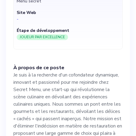
Menu secret
uniques. Nous sommes un
Site Web
pont entre les gourmets et
-
les restaurants, dévoilant
Étape de développement
les délices « cachés » qui
JOUEUR PAR EXCELLENCE
passent inaperçus. Notre
mission est d'éliminer
À propos de ce poste
l'indécision en matière de
Je suis à la recherche d'un cofondateur dynamique,
restauration en proposant
innovant et passionné pour me rejoindre chez
Secret Menu, une start-up qui révolutionne la
une large gamme de choix
scène culinaire en dévoilant des expériences
qui plaira à tous les palais.
culinaires uniques. Nous sommes un pont entre les
gourmets et les restaurants, dévoilant les délices
Qu'est-ce qui nous rend
« cachés » qui passent inaperçus. Notre mission est
uniques ? Nous avons
d'éliminer l'indécision en matière de restauration en
proposant une large gamme de choix qui plaira à