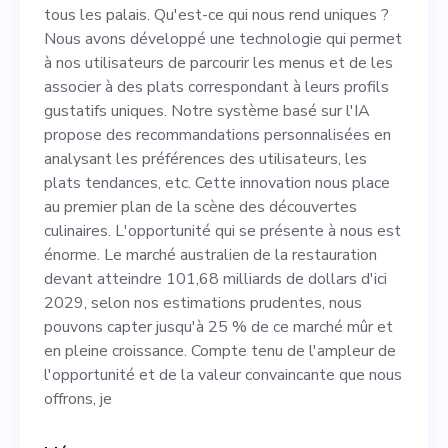
développé une technologie
tous les palais. Qu'est-ce qui nous rend uniques ?
qui permet à nos utilisateurs
Nous avons développé une technologie qui permet
à nos utilisateurs de parcourir les menus et de les
de parcourir les menus et de
associer à des plats correspondant à leurs profils
les associer à des plats
gustatifs uniques. Notre système basé sur l'IA
propose des recommandations personnalisées en
correspondant à leurs profils
analysant les préférences des utilisateurs, les
gustatifs uniques. Notre
plats tendances, etc. Cette innovation nous place
au premier plan de la scène des découvertes
système basé sur l'IA
culinaires. L'opportunité qui se présente à nous est
propose des
énorme. Le marché australien de la restauration
devant atteindre 101,68 milliards de dollars d'ici
recommandations
2029, selon nos estimations prudentes, nous
personnalisées en analysant
pouvons capter jusqu'à 25 % de ce marché mûr et
en pleine croissance. Compte tenu de l'ampleur de
les préférences des
l'opportunité et de la valeur convaincante que nous
utilisateurs, les plats
offrons, je
tendances, etc. Cette