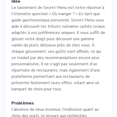
Idée
innovation nous place au
Le lancement de Secret Menu est notre réponse à
premier plan de la scène des
l'éternelle question « Où manger ? » En tant que
guide gastronomique personnel, Secret Menu vous
découvertes culinaires.
aide à découvrir les trésors culinaires cachés locaux,
L'opportunité qui se
adaptés à vos préférences uniques. Il vous suffit de
glisser votre doigt pour découvrir une gamme
présente à nous est énorme.
variée de plats délicieux près de chez vous. À
Le marché australien de la
chaque glissement, vos goûts sont affinés, ce qui
se traduit par des recommandations encore plus
restauration devant
personnalisées. Il ne s'agit pas seulement d'un
atteindre 101,68 milliards de
répertoire de restaurants, mais également d'une
plateforme permettant aux restaurants de
dollars d'ici 2029, selon nos
présenter facilement leurs offres, créant ainsi un
estimations prudentes, nous
banquet de choix pour tous.
pouvons capter jusqu'à 25 %
Problèmes
de ce marché mûr et en
l'absence de lieux inconnus, l'indécision quant au
choix des plats, le recours aux recherches