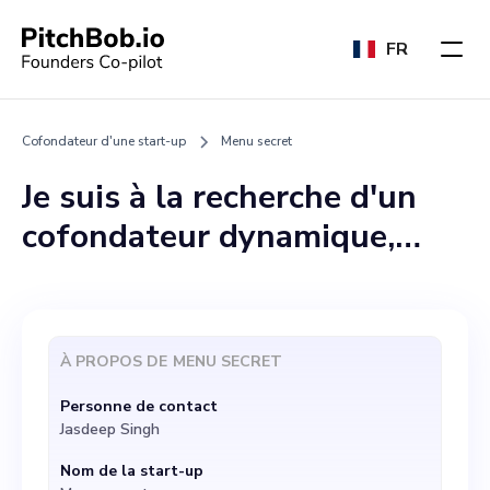
FR
Cofondateur d'une start-up
Menu secret
Je suis à la recherche d'un
cofondateur dynamique,
innovant et passionné pour
me rejoindre chez Secret
Menu, une start-up qui
À PROPOS DE
MENU SECRET
révolutionne la scène
Personne de contact
culinaire en dévoilant des
Jasdeep Singh
expériences culinaires
Nom de la start-up