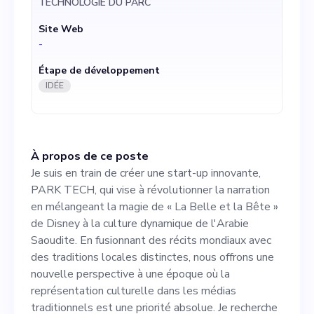
TECHNOLOGIE DU PARC
fusionnant des récits
Site Web
mondiaux avec des
-
traditions locales distinctes,
Étape de développement
nous offrons une nouvelle
IDÉE
perspective à une époque où
la représentation culturelle
À propos de ce poste
dans les médias
Je suis en train de créer une start-up innovante,
traditionnels est une priorité
PARK TECH, qui vise à révolutionner la narration
en mélangeant la magie de « La Belle et la Bête »
absolue. Je recherche un
de Disney à la culture dynamique de l'Arabie
cofondateur passionné par
Saoudite. En fusionnant des récits mondiaux avec
des traditions locales distinctes, nous offrons une
la création de récits
nouvelle perspective à une époque où la
diversifiés et la diffusion de
représentation culturelle dans les médias
traditionnels est une priorité absolue. Je recherche