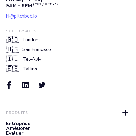
(CET / UTC+1)
9AM – 6PM
hi@pitchbob.io
SUCCURSALES
🇬🇧
Londres
🇺🇸
San Francisco
🇮🇱
Tel-Aviv
🇪🇪
Tallinn
PRODUITS
Entreprise
Améliorer
Evaluer