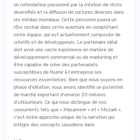
cultures diverses dans les
un cofondateur passionné par la création de récits
médias mondiaux. Cette
diversifiés et la diffusion de cultures diverses dans
les médias mondiaux. Cette personne jouera un
personne jouera un rôle
rôle central dans cette aventure en complétant
central dans cette aventure
notre équipe, qui est actuellement composée de
créatifs et de développeurs. Le partenaire idéal
en complétant notre équipe,
doit avoir une vaste expérience en matière de
qui est actuellement
développement commercial ou de marketing et
être capable de créer des partenariats
composée de créatifs et de
susceptibles de fournir à l'entreprise les
développeurs. Le partenaire
ressources essentielles. Bien que nous soyons en
phase d'idéation, nous avons identifié un potentiel
idéal doit avoir une vaste
de marché important d'environ 20 millions
expérience en matière de
d'utilisateurs. Ce qui nous distingue de nos
concurrents tels que « Masameer » et « Mozark »,
développement commercial
c'est notre approche unique de la narration qui
ou de marketing et être
intègre des concepts saoudiens dans
capable de créer des