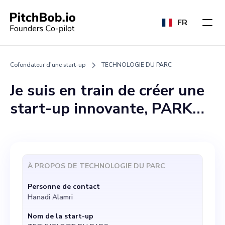
FR
Cofondateur d'une start-up
TECHNOLOGIE DU PARC
Je suis en train de créer une
start-up innovante, PARK
TECH, qui vise à
révolutionner la narration en
mélangeant la magie de « La
À PROPOS DE
TECHNOLOGIE DU PARC
Belle et la Bête » de Disney à
Personne de contact
la culture dynamique de
Hanadi Alamri
l'Arabie Saoudite. En
Nom de la start-up