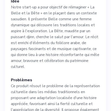
Idée
partenariats susceptibles de
Notre start-up a pour objectif de réimaginer « La
fournir à l'entreprise les
Belle et la Bête » en le plaçant dans un contexte
saoudien. Il présente Belle comme une femme
ressources essentielles. Bien
dynamique qui découvre les traditions locales et
que nous soyons en phase
aspire à l'exploration. La Bête, maudite par un
puissant djinn, cherche le salut par l'amour. Le récit
d'idéation, nous avons
est enrichi d'éléments du folklore arabe, de
identifié un potentiel de
paysages fascinants et de musique captivante, ce
qui donne lieu à une histoire réconfortante qui mêle
marché important d'environ
amour, bravoure et célébration du patrimoine
20 millions d'utilisateurs. Ce
culturel.
qui nous distingue de nos
Problèmes
concurrents tels que
Ce produit résout le problème de la représentation
culturelle dans les médias traditionnels en
« Masameer » et « Mozark »,
proposant une adaptation localisée d'une histoire
c'est notre approche unique
appréciée, favorisant ainsi la fierté culturelle et
l'appréciation de la diversité. Il propose également